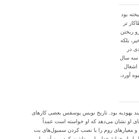
خته بود
کار تر
رو ریختن
ر، بلکه
دی در
 سه سال
 اشغال
وه آورد،
یند یهودیه بود. تاریخ نویس یوسفس بعضی کارهای
او نشان می‌‌‌دهد که او خواسته است عمداً
و معیار‌های روم را با نصب کردن سمبول‌های بت
ار او از خزانهٔ خدا پول برداشت کرد و به آن پول