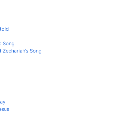
told
's Song
d Zechariah’s Song
Way
esus