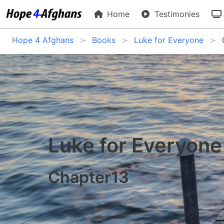
Home
Testimonies
Hope 4 Afghans
Books
Luke for Everyone
Luke for Everyone
Chapter13