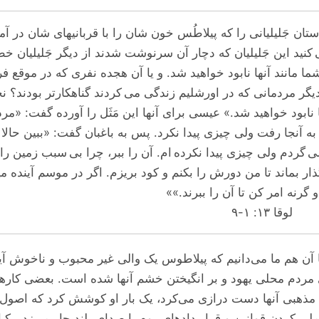
ان جَلیلیانی را که پیلاطُس خون شان را با قربانیهای شان در آمی
کنید این جَلیلیان که دچار آن سرنوشت شدند از دیگر جَلیلیان خطا
ۀ شما مانند آنها نابود خواهید شد. و یا آن هجده نفری که در موقع ف
گر مردمانی که در اورشلیم زندگی می کردند گناهکارتر بودند؟ نخی
 نابود خواهید شد.» عیسی برای آنها این مَثَل را آورده گفت: «مر
 آنجا رفت ولی چیزی پیدا نکرد. پس به باغبان گفت: «ببین حالا
گردم ولی چیزی پیدا نکرده ام. آن را ببر، چرا بی سبب زمین را
ار بماند تا من دورش را بکنم و کود بریزم. اگر در موسم آینده می
و گرنه امر کن تا آن را ببرند.»»
لوقا ۱۳: ۱-۹
 آن هم ما می‌‌‌دانیم که پیلاطوس یک والی غیر محبوب و ناخوش آ
دم محلی یهود و بر انگیختن خشم آنها شده است. بعضی کار‌های 
ذهبی آنها دست درازی می‌‌‌کرد، یک بار او کوشش کرد که اصول 
ی کردن قوانین و قرار داد‌های روم با صدای بلند جار می‌‌‌زد. یکب