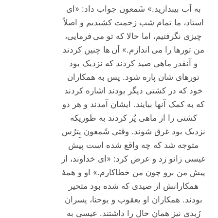
به آب بیندازید.» شَمعون جواب داد: «ای
استاد، ما تمام شب زحمت کشیدیم و اصلاً
چیزی نگرفتیم، اما حالا که تو می فرمایی،
من تورها را می اندازم.» آن ها چنین کردند
و آنقدر ماهی صید کردند که نزدیک بود
تورهای شان پاره شود. پس به همکاران
خود که در کشتی دیگر بودند اشاره کردند
که به کمک آنها بیایند. ایشان آمدند و هر دو
کشتی را از ماهی پُر کردند به طوریکه
نزدیک بود غرق شوند. وقتی شَمعون پِترُس
متوجه شد که چه واقع شده است پیش
عیسی زانو زد و عرض کرد: «ای خداوند، از
پیش من برو چون من خطاکارم.» او و همۀ
همکارانش از صیدی که شده بود متحیر
بودند. همکاران او یعقوب و یوحنا، پسران
زَبدی نیز همان حال را داشتند. عیسی به