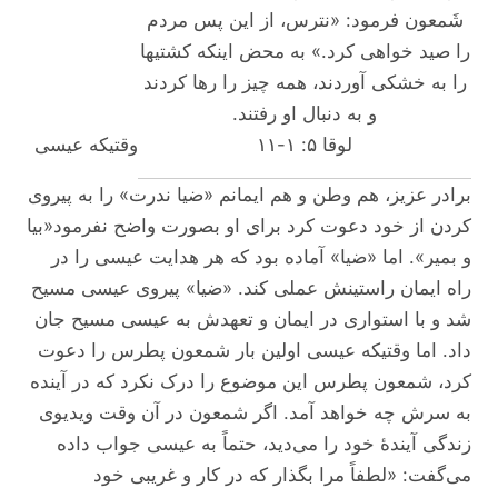
شَمعون فرمود: «نترس، از این پس مردم
را صید خواهی کرد.» به محض اینکه کشتیها
را به خشکی آوردند، همه چیز را رها کردند
و به دنبال او رفتند.
لوقا ۵: ۱-۱۱
وقتیکه عیسی
برادر عزیز، هم وطن و هم ایمانم «ضیا ندرت» را به پیروی
کردن از خود دعوت کرد برای او بصورت واضح نفرمود«بیا
و بمیر». اما «ضیا» آماده بود که هر هدایت عیسی را در
راه ایمان راستینش عملی کند. «ضیا» پیروی عیسی مسیح
شد و با استواری در ایمان و تعهدش به عیسی مسیح جان
داد. اما وقتیکه عیسی اولین بار شمعون پطرس را دعوت
کرد، شمعون پطرس این موضوع را درک نکرد که در آینده
به سرش چه خواهد آمد. اگر شمعون در آن وقت ویدیوی
زندگی آیندۀ خود را می‌دید، حتماً به عیسی جواب داده
می‌گفت: «لطفاً مرا بگذار که در کار و غریبی خود