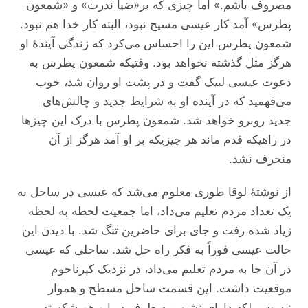
مصروف باشم.» اما چیزی که بر«ضیا ندرت» و «شمعون
پطرس» آمد کار عیسی مسیح نبود، البته کار خدا هم نبود.
شمعون پطرس این را احساس می‌کرد که زندگی آیندۀ او
هرگز مثل گذشته نخواهد بود. وقتیکه شمعون پطرس به
دعوت عیسی لبیک گفت و در پشت او روان شد، خوب
می‌فهمید که در آینده او به شرایط جدید و چالش‌های
جدید روبرو خواهد شد. شمعون پطرس با درک این چیزها
در راهیکه قدم ماند هر چیزیکه بر او آمد هرگز از آن
منحرف نشد.
از نوشتۀ لوقا طوری معلوم می‌شد که عیسی در ساحل به
یک تعداد مردم تعلیم می‌داد، اما جمعیت لحظه به لحظه
زیاد شده رفت و جای برای حاضرین تنگ شد. با دیدن این
حالت عیسی فوراً به فکر راه حل شد. ساحلی که عیسی
در آن جا به مردم تعلیم می‌داد، در نزدیک کپرناحوم
موقعیت داشت. این قسمت ساحل مسطح و هموار
نیست، بلکه دارای نشیب به طرف دریا و هم شکسته