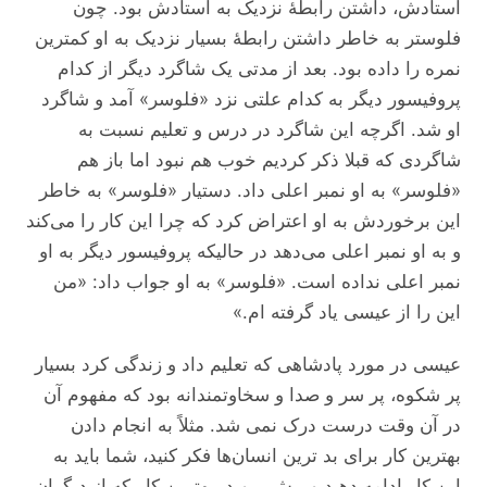
استادش، داشتن رابطهٔ نزدیک به استادش بود. چون
فلوستر به خاطر داشتن رابطهٔ بسیار نزدیک به او کمترین
نمره را داده بود. بعد از مدتی یک شاگرد دیگر از کدام
پروفیسور دیگر به کدام علتی نزد «فلوسر» آمد و شاگرد
او شد. اگرچه این شاگرد در درس و تعلیم نسبت به
شاگردی که قبلا ذکر کردیم خوب هم نبود اما باز هم
«فلوسر» به او نمبر اعلی داد. دستیار «فلوسر» به خاطر
این برخوردش به او اعتراض کرد که چرا این کار را می‌کند
و به او نمبر اعلی می‌دهد در حالیکه پروفیسور دیگر به او
نمبر اعلی نداده است. «فلوسر» به او جواب داد: «من
این را از عیسی یاد گرفته ام.»
عیسی در مورد پادشاهی که تعلیم داد و زندگی کرد بسیار
پر شکوه، پر سر و صدا و سخاوتمندانه بود که مفهوم آن
در آن وقت درست درک نمی شد. مثلاً به انجام دادن
بهترین کار برای بد ترین انسان‌ها فکر کنید، شما باید به
این کار ادامه دهید و پیش بروید. بهترین کاریکه از دیگران