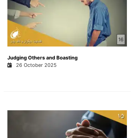
شما قاطی نکنین. و بعد از همه پروتستان هایی به نام
اتراز خود را نشان داد در مقابل اعمال کلیس های
کاتولیک داشت در همون زمان. و امروز به نام روز
اصلاحات یا ریفورمیشن ده یاد میشه. خب امروز
پروتستانیزم یا پروتستان ها یک شاخه مهم مسیحیت
16
هست مانند دیگر شاخه ها مانند کاتولیک ها یا آرتادکس
های روسی یا شرقی و غربی. ولی مهم در این بود که
خود مارتن لوتر هدفش این بود که او میگفت کتاب
Judging Others and Boasting
مقدس بر هر چیز مرجعیت داره یعنی بالاتر از هر چیز
26 October 2025
دیگر است. خب کلیس های آنانات مختلف داره. ما شما
میدانیم کلیس های آنانات مختلف داره ولی کتاب مقدس
میگفت بالاتر از همه آنانات است. و همچنان او میگفت
که شما بخاطر ایمان به ایسای مسیح ضرورت ندارین که
کدام کار کنین یا چیز را بتین. بلکه تنها ایمان قلبی مطابق
کتاب مقدس در رومیان ما میخوانم میگه اگر هر شخص
در قلب خود ایمان بیاره که ایسای مسیح خداوند است و
در زبان خود اقرار کنه که او خداوند است و ایمان داشته
باشه که ایسای مسیح بخاطر نجات انسان ها در این دنیا
آمد او نجات پیدا میکنه. یعنی این دو موضوع مهم مارتین