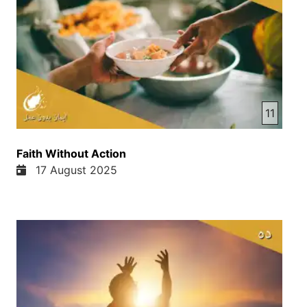
می خواندن حتی عهد عتیق هم که به یونانی ترجمه شده
بود یا سپتوجنت او را به زبان یونانی می خواندن در
کلیسا ولی مارتن لوتر گفت ای شما ضرورت نیست که
شما زبان یونانی یاد بگیرین تا کتاب مقدس را بخوانید
بلکه شما می تانید که کتاب مقدس را بر زبان خود که
بعد از چند سال به زبان انگلیسی و بعد اند به زبان آلمانی
ترجمه شد و ما خدا را شکر میکنیم که امروز به زبان
11
فارسی و دری هم کتاب مقدس را داریم ما میخوایم که
اینجا یک آیت را از دوم تیموتاوس فصل 3 آیه های 16 و
Faith Without Action
17 را بخوانم و شما را میگم که در این مورد صحبت
17 August 2025
کنین در اینجا امی گفت را که مارتن لوتر دقیقا 500
سال قبل گفته بود در اینجا هم کلام خدا میگه میگه تمام
کتاب مقدس یعنی عهد عتیق و عهد جدید تمام کتاب
مقدس از الهام خداست و برای تعلیم و سرزنش خطا و
اصلاح و پروارش ما در انجام کارهای درست مفید است
تا مرد خدا برای هر کار خوب کاملا اماده باشد شما در
این مورد بخصوص درس مارتن لوتر و امی آیت ها چی
نظر دارید؟ بله دقیقا شما اشاره کردید و انجیل مقدس را