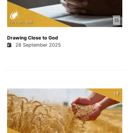
روان کردند و ما دیدیم که مردم آلت عادی داشتند ولی
این بم انفجار کرد در کابل و حتما هر بم ای که انفجار
15
میکنه هر راکتی که زده می شه این زخمی از خود به
جای می مانه و ضرر می رسانه به مردم و همچنان به
خانه های مردم و بدتر از همه که سلح آرامش مردم را
Drawing Close to God
می گیره و این واقعا درد آور است ولی همچنان از
28 September 2025
طرف دیگه خوش استیم که طالبا و دولت پاکستان اینا با
هم توافق کردن و یک آتشبس را برقرار کردن و می
خواهند که مشکلات خود را از راه مذاکره حل کنند ما
مسیحی ها همیشه برزد جنگ هستیم ما همیشه برزد
جنگ هستیم هر گونه جنگ و خشونت برزد مسیحیت
هست برزد تعالیمات مسیح هست و ایسای مسیح ما می
خوانیم در کتاب مقدس چی در عهد عتیق و همچنان در
عهد جدید منحیث شهزادی سلح نام دارد و درس های از
او تعالیمات از او در مورد سلح و آشتی است و ما خوش
استیم که خوهرا و برادرهای تاجک ما تقریبا بعد سالهای
نوود پنگ در سی سال آخیر نام تا حدود سلح دارند یک
مقدار زمان اونا هم جنگ های داخلی وجود داشت ولی