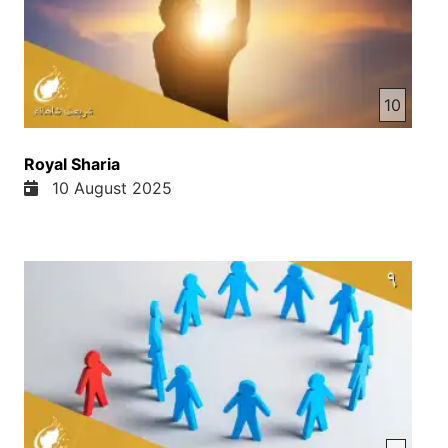
دیگر خشونت نکنید، از خشونت بپرهیزین شمشیرهای
خودتان را غلاف کنین یعنی که از صلاحتان، از زورتان
استفاده نکنین و درس دوم ایرا میگه که هر کسی که
بکشه، او کشته میشه هر کسی که بکشه یعنی خشونت
خشونت را باوجود میره، انتقام، انتقام را باوجود میره
10
و درس صوام که در آیت های بعدی گفته ایسای مصی
شفا می‌ دا وختراکی noodlesheafی خوشموم بریده
Royal Sharia
شده بود ایسای مصیم Large Andes كان میگه اگر شما
10 August 2025
در جریان اذی جنگ ها در جریان اذی اختلافات بین کشور
ها یا بین مردم شما زرر می‌ بینین شما زخمی میشین
ایسای مصی میگه ما می Mom ma Sir roof شفا pet
بینید. ایسای مصی میگه maimoma شما شروف شفا
pet در کتاب مقدس خانده شده که ایسای مصی شفا
دهنده هست با زخمهای از او ما شفا یافتیم و دعای ما
برای کسای که در ای جنگ ها یا در ای زد و خورت هایی
که بین پاکستان و افغانستان شدن و انها زخمی شدن یا
خانه خود را از دست دادن یا جای خود را از دست دادن
زمین خود را یا به هر صورت خساره دیدن زرر دیدن که
ایسای مصی حاضر هست شما را شفا بتن به ایسای