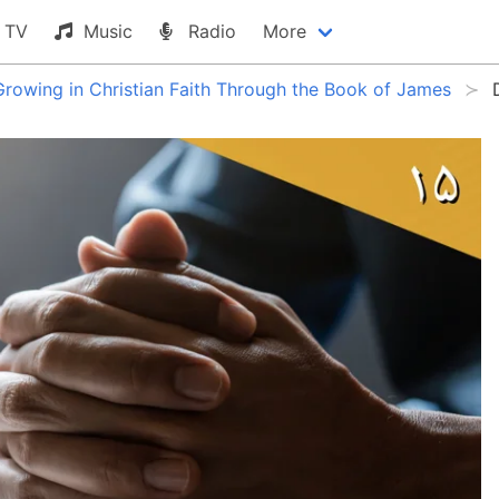
TV
Music
Radio
More
Growing in Christian Faith Through the Book of James