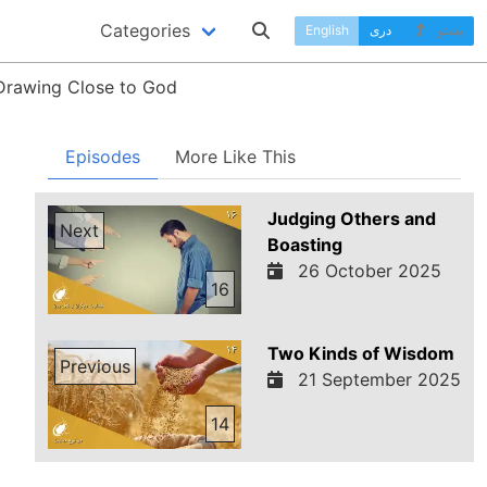
Categories
پښتو
دری
English
Drawing Close to God
Episodes
More Like This
Judging Others and
Next
Boasting
26 October 2025
16
Two Kinds of Wisdom
Previous
21 September 2025
14