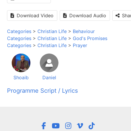
Download Video
Download Audio
Sha
Categories
>
Christian Life
>
Behaviour
Categories
>
Christian Life
>
God's Promises
Categories
>
Christian Life
>
Prayer
Shoaib
Daniel
Programme Script / Lyrics
Transcribed by AI
یل مقدس شما را کمک می کند تا در زندگی خود تغییرات اصاسی
امه زنده راز زندگی خوش آمدید. سلام های مرا بپذیرین، امیدوار
هفته گذاشته با ما تماس گرفتین یک جهان سپاس گذار هستیم.
گذاشتین. ما کشیش میکنیم پیاماتان را جواب بدیم. بعض اوقات