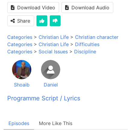
Download Video
Download Audio
Share
Categories
>
Christian Life
>
Christian character
Categories
>
Christian Life
>
Difficulties
Categories
>
Social Issues
>
Discipline
Shoaib
Daniel
Programme Script / Lyrics
Transcribed by AI
برنامه این راز زندگی خوش آمدید، این برنامه در
Episodes
More Like This
روشنائی انجیل مقدس شما را کمک میکند تا در زندگی
خود تغییرات اصاسی به وجود بیاورید. سلام میکنم