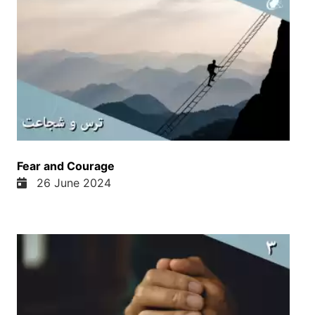
همه هست و حکیم همه هست. و حکمت خدا واقعا
چیزی هست که خداوند میخواهی که ما یاد بگیریم. یاد
بگیریم و حکمت از او کامل هست. حکمت از او ما
میدانیم که حکمت از او مطلق هست. یعنی چون همه
چیز را میدانه و قدرت هم داره. یک چیزی که شما اشاره
کردید. من بخوایم او را پیش خود جمبنده کنم. شما اشاره
کردید که نگاه خدا با نگاه انسان متفاوت هست. چون
خدا یک نگاه کاملی داره به مسائل. و هم پیشه میدانه هم
بعده میدانه و هم حاله میدانه. چون او محدود به زمان و
مکان نیست. از این دلیل میشه درک کرد که واقعا خدا
Fear and Courage
میتونه از انسان حکمتر باشه. ولی اگر شما را از بحث
26 June 2024
خارج کنم یا خارج نکنم. یک موضوع دیگر را مطرح کنیم
به حال یک صحبتی که بین ما و شما انتقال پیدا کنه. در
این روز ها یک تکنولوژی آمده به نام چت جی بی تی و یا
ای آی. و اینا خیلی دارن ای آی تبلیغ میکنن. چیز خوبی
هم هست. حوش مصنوی. و شما چه برداشتی دارید از
حوش مصنوی؟ آیا او هم حکیم هست؟ من فکر میکنم
حوش مصنوی هم یک وسیله یا افزاری هست در دست
انسانها. منند هر وسیله دیگر. منند کمپیوتر، منند هر