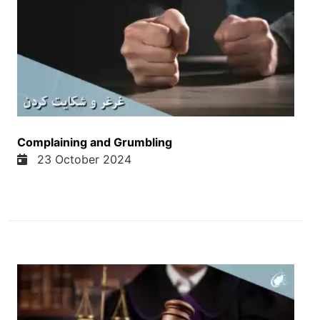
صاحب خانه استم. سلام های ما خدمت شما تقریم است
همچنان خدمت تمام بینده های ما امیدوار استم که همه
تان جور سهتمن و سریحال باشیم. من بسیار خوش
استم و برکت میگریم که امروز با شما یک جایی برنامه
را پشت میبریم. بردر شایف همیشه از اتابا به ما وست
میشد از یک شهر دیگه از یک استودیو دیگه ولی امروز
آمدن دمو خانه خودشان و اردوی ما. من خیلی خوشحال
استم که امروز میتونیم با هم این برنامه را از یک
Complaining and Grumbling
استودیو پشت ببریم. موضوعی که میتونه برای ما خیلی
23 October 2024
عرضشمند باشه شناخت شخصیت خداوند هست. خداوند
شخصیت های قابل تعریفی داره که بر اساس فکر
انسانیه ما، ما میتونیم او را به اندازه فهم و فکر خود
دریافت کنیم ولی نمیتونیم کاملا درک بکنیم. چرا چون
همو سفت هایی که در خداوند هست مقدارش در ما هم
هست. به نوع ای را تشبیه میکنن به سفت های انتقال
پذیر خداوند ولی بعضی از سفت ها و اصاف خداوند
انتقال پذیر نیستن. چرا چون مربوط به او ذات مقدس
خود خداوند هستن. مثل خدای قادر مطلق، خدای حاضر