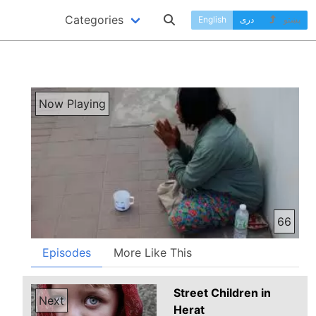
Categories
پښتو
دری
English
Now Playing
66
Episodes
More Like This
Street Children in
Next
Herat