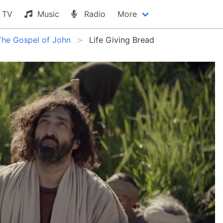
TV
Music
Radio
More
The Gospel of John
Life Giving Bread