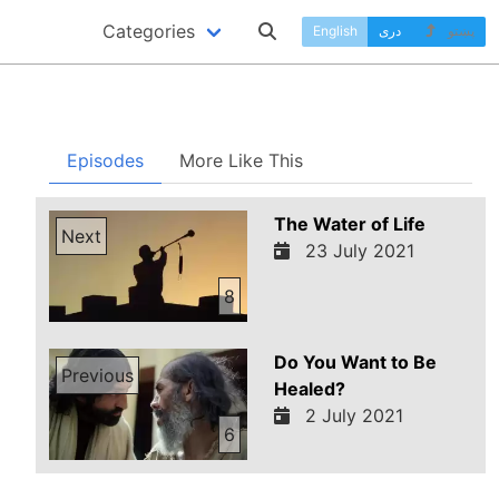
Categories
پښتو
دری
English
Episodes
More Like This
The Water of Life
Next
23 July 2021
8
Do You Want to Be
Previous
Healed?
2 July 2021
6