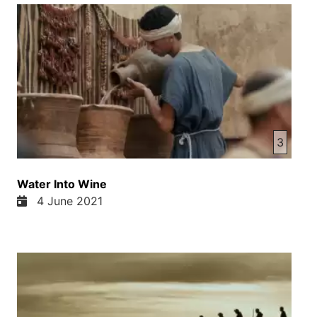
چون مسارف عروسی بر هر یک گذاف است، اینا صد
زوج دختر و پسر جوان عروسی کردند و زندگی خوش
خود را در ای حالت آغاز کردند که ای خبر خوب هست و
ای همچنان یک جواب خوب هست در برابر کشتار، در
برابر ظلم و در برابر ازی که حق بانوها سلب می شود و
ای بانوها جوان خودشان با نامزادهای خود عروسی کردند
و زندگی خوش را در دایکندی آغاز کردند امیدوار هستیم
که ولایت آرامش باشد در ای ولایت و ما وقت کلام خدا
را می خوانیم و وقت کتاب انجیل را می خوانیم ما
3
بیبینیم که ایسای مسی یکانه کسی در تاریخ بشر بود و
است که جای مقام زن در جایی که قرار دارد در جایی
Water Into Wine
که هدف خدا هست بر از او داد و میتد جای مقام زن
4 June 2021
مساوی است با جای مقام مرد یعنی در مساییت جای
مقام زن و مرد مساوی است مسئولیتها فرق می کند
اما جای مقامش حقوقش مساوی است و ایره ایسای
مسی در وقت که در ای دنیا بود به خانوم ها امی حقش
داد و به اونا همچنان اونا را شفا داد خانوم هارش ما برها
میخوانیم در انجیل که ایسای مسی شفا داد ایسای مسی
کمک کرد ایسای مسی بخشید و بخصوص ایسای مسی