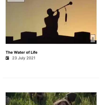
قندار ای را داخل موتر یا ماشین میشانند و بروی از او
سلی میزنند و بعد از او هم او را میکشند. و هشمت بهزاد
در روزنامه هشت صبح تحت انوان در سایه مرگ روایت
یک روز حضور در مناطق تحت کنترول طالبان میویست
و میگه سوال های از کجا هستی، تسکره داری، تلفن
کلان داری، کجا میری؟ پرسش های تکراری و اساسی
8
طالبان است. یعنی ببینین طالبان چی سوال میکنند،
میگن از کجا هستی، یعنی از کدام منطقه هستی، ملیت
چی است و مربوط کدام منطقه هستی، دوام تسکره
The Water of Life
داری یعنی اگر تسکره دولت ها یا تسکراهایی که نو آمده
23 July 2021
الكترونی که داشته باشند و همچنان میگه تلفن کلان
داری، تلفن کلان یا سمارت فون یعنی ای که آیا تو اخبار
را میشنوید، طالبان میخواین که مردم خبر نشد که اینا
چی میکنند، یا چی حالت را میکنند و کجا میرید. همچنان
این خبرنگار میگه آنها با هیچ زبان رسمی افغانستان
بلدیت ندارند، آنان گاه به زبان اردو و گاه هم به اشاره
صحبت میکنند. مردم میگوین بیشتر جنگ جوان این گروه
از پنجاب، پاکستان و ازبیکستان هستند. طالبان در