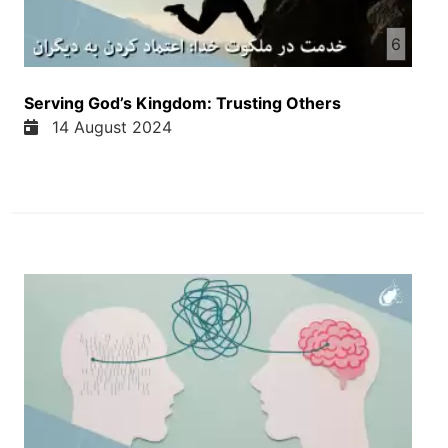
در مورد یک خصوصیت خداوند صحبت کنیم که اوی است
6
که خداوند مستقل است. خداوند در تسامیم خود، در
پلانهای خود استقلال داره، آزادی داره و او بر اساس امی
استقلال و آزادی خود مخلوقات را چی میکنه؟ خلق
Serving God’s Kingdom: Trusting Others
میکنه، بر مخلوقات زندگی میبخشه. یعنی به این مناسد
14 August 2024
که خدا بر اساس خواهش ما به کسی دیگر زندگی
نمیبخشه بلکه خودش آزاد و مستقل است. خدای ما
خدای زنده خدای آزاد و مستقل است. و در این مورد
میخواییم امروز از جواد جان عزیز بشنامید. بفرمایید
جواد جان. آمین، تشکر. وقتی من این موضوع را شنیدم،
خداوند در قلب من گذاشت که از کتاب فیلیمون در عهد
جدید، در کتاب مقدس صحبت کنم. و خیلی جالبه چون
در وقتی در مورد آزادی صحبت میکنیم و طرزی که
خداوند به ما آزادی را میده، بخشش اینجا یک برجستگی
میگیره به خودش. چون خیلی از ما انسان ها در زندگی
من اون بار نبخشیدن یا اون بار گناه را در زندگی من هم
میکنیم و نمیتونیم اون آزادی واقعی را حس کنیم در
زندگی من. چون احساس میکنیم باری که ما هم میکنیم