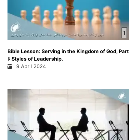
حاضر به خاطر مسیح ایسا زندانی هستم و وقتی میگه
پولوس پیر پولوس تقریبا شهست سالش بوده در حتی
این نام رو داره می نویسه و به خاطر خیلی مشکلاتی که
داشته به خاطر خیلی مسئولی که داشته در خدمه
خودش رو پیر تر از اون موقعیتی که داشته یا سنی که
1
داشته معرفی می کنه اینجا یا یه جوری هم در فرهنگ
موقعیت سال یعنی عمر بیشتر از اون شخصی که داره
Bible Lesson: Serving in the Kingdom of God, Part
نام رو دریافت می کنه هست و اینجا وقتی میگه التماس
I: Styles of Leadership.
اون رابطه محبت آمیز پولوس رو داره صحبت می کنه
9 April 2024
بین خودش و فیلم رو و کسی که داره اینجا در آیه ده
معرفی می کنه بفرم اگر بخواییم یک زمینه یا چوکاتی از
این نام رو بر بینده های ما تشریف کنیم اینجا یک برده از
پیش صاحب خود می گریزه می گریزه و می آیا و بلاخره
با پولوس ملاخط می کنه پولوس اون رو کمک می کنه با
ایسای مسیح آشنا می سازه و اون به ایسای مسیح ایمان
می آره و وقتی که ما می دانیم که در اون زمان که
وقتی برده اگر می گریزه
باید کشته شوه در اینقدر، بر اساس قوانین امو وقت و
زمان ولی اینجا وقت پولیس این برده را به ایسای مسیح