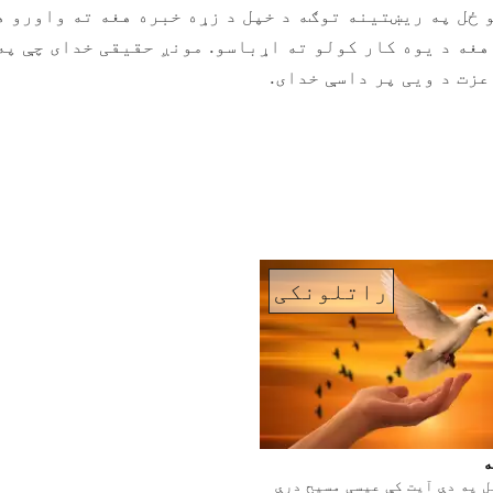
 ځل په ریښتینه توګه د خپل د زړه خبره هغه ته واورو هغ
 هغه د یوه کار کولو ته اړباسو. مونږ حقیقی خدای چې پ
عزت د ویی پر داسې خدای.
راتلونکی
ه
 په دې آیت کې عیسی مسیح درې