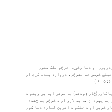
ودریږی او دعا وکړي، ترڅو خلک هغوی
 خپلې کوټې ته ننوځئ، دروازه بنده کړئ او
اکاری(ځان ښودنه) چه مونږ اوس یې وینو د
چه یهودان هم په لارو او د کوڅو په څنده
ار کویی او د خلکو د آفرین لپاره دعا کوې