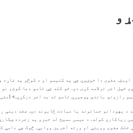
ړو
 اوسئ. هغوی دا خوښوي چې په کنیسو او د کوڅو په غاړه 
ی خپل اجر ترلاسه کړی دی. خو کله چې تاسو دعا کوئ، نو
 اجر درکړي.» (متی ۶: ۵، ۶ )
د د یهودانو جماتونه یا عبادت ځایونه دې. هغه دینې ری
 ریاکاری کوله. د عیسی مسیح له خبرو په زغرده ښکارې 
ې خلک هغوی ووینې او ورته آفرین ووایې. څوک چې داسې ک