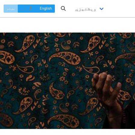
وېشنيزې
English
دری
پښتو