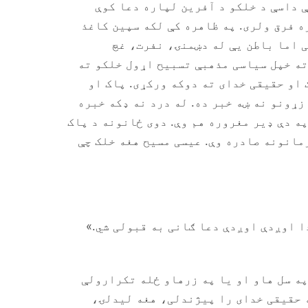
ې داسې د خلکو د آفرین لپاره دعا کوې
ه فرق ولری. په ظاهره کې لکه سپین کاغذ
ی اما باطن یې له دښمنۍ، نفرت، غچ
ته خپل سیاسی مذهبې تسبیح اړول خلکو ته
 او حقیقی خدای ته دوکه ورکړی. پاک او
زړونو نه ښه خبر ده. له درد نه ډکه خبره
ه دې ډیر مغروره هم وې. دوی ځانونه د پاک
مانونه صادره وې. عیسی مسیح هغه خلک چې
ا اوږدې اوږدې دعا ګانی به قبولی شي.»
په سل هاو او یا په زرهاو ځله تکرارولې
 حقیقی خدای را پیژندلی، هغه لیدلۍ،