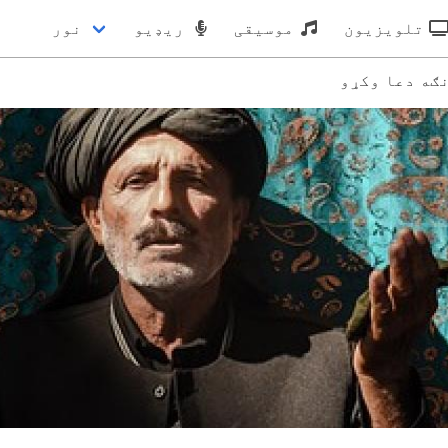
تلویزیون
موسیقی
ریډیو
نور
ګه دعا وکړو