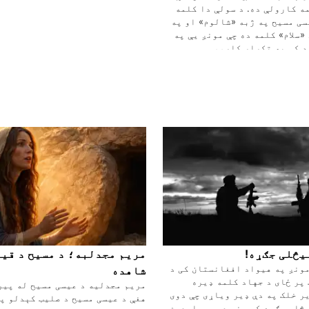
ه کارولې ده. د سولې دا کلمه
سی مسیح په ژبه «شالوم» او په
 «سلام» کلمه ده چې مونږ یې په
 کې په تکرار کاروو.
یڅلی جګړه!
مریم مجدلبه؛ د مسیح د قی
ونږ په هیواد افغانستان کی د
شاهده
پر ځای د جهاد کلمه ډیره
مریم مجدلیه د عیسی مسیح له پیر
ر خلک په دې ډیر ویاړی چې دوی
هغې د عیسی مسیح د صلیب کېدلو پ
څلې جګړه کړی نو دوی مجاهدین