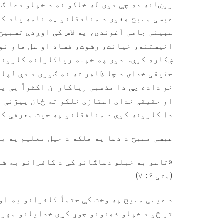
روښانه ده چې دوی له خلکو نه د خپلو دعا ګا
عیسی مسیح هغوی د منافقانو په نامه یاد کړ
سپینی جامی آغوندی، په لاس کې اوږدې تسبیح
اخیستنه، خیانت، رشوت، فساد او سل هاو نور
ښکاره کوې. دوی په خپله ریاکارانه کارونو 
حقیقی خدای د چا ظاهر ته نه ګوری د دې لپار
خو داده چې دا مذهبی ریاکاران اکثراً یې پا
او حقیقی خدای استازی خلکو ته ځان پیژنې ا
دا کارونه کوې د منافقانو په حیث معرفې کړ
عیسی مسیح د دعا په هلکه د خپل تعلیم په بل
«تاسو په خپلو دعاګانو کې د کافرانو په شا
(متی ۶: ۷)
د عیسی مسیح په وخت کې حتماً کافرانو به او
تر څو د خپلو ذهنونو جوړ کړی خدایانو مهر