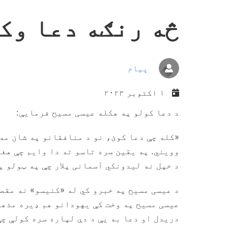
څه رنګه دعا وک
پیام
۱ اکتوبر ۲۰۲۳
د دعا کولو په هکله عیسی مسیح فرمایې:
«کله چې دعا کوئ، نو د منافقانو په شان مه
وویني. په یقین سره تاسو ته دا وایم چې هغو
د خپل نه لیدونکي آسمانی پلار چې په ټولو پټو رازونو باند‎ې پوهیږي تاسو ته به
د عیسی مسیح په خبرو کي له «کنیسو» نه مقص
عیسی مسیح په وخت کې یهودانو هم ډیره مذهبی
دریدل او دعا به یې د دې لپاره سره کولې چ