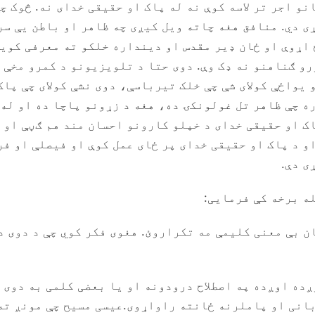
نو اجر تر لاسه کوې نه له پاک او حقیقی خدای نه. څوک چ
ی دي. منافق هغه چاته ویل کیږی چه ظاهر او باطن یې سر
 اړوې او ځان ډیر مقدس او دینداره خلکو ته معرفی کوی
و ګناهنو نه ډک وې. دوی حتا د تلویزیونو د کمرو مخې 
یواځې کولای شې چې خلک تیرباسې، دوی نشې کولای چې پاک
ه چې ظاهر تل غولونکۍ ده، هغه د زړونو پاچا ده او له 
ک او حقیقی خدای د خپلو کارونو احسان مند هم ګڼې او پ
و د پاک او حقیقی خدای پر ځای عمل کوې او فیصلې او فر
ی دې.
ه برخه کې فرمایی:
ن بې معنی کلیمې مه تکراروئ. هغوی فکر کوي چې د دوی د
ږده اوږده په اصطلاح درودونه او یا بعضی کلمی به دوی 
بانی او پاملرنه ځانته راواړوی.عیسی مسیح چې مونږ ته