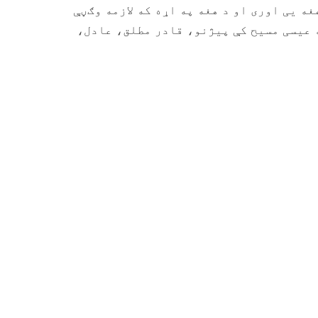
ه یی اوری او د هغه په اړه که لازمه وګڼې
ه عیسی مسیح کې پیژنو، قادر مطلق، عادل،