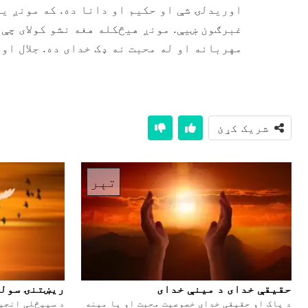
اوریدلۍ شې او حکیم او دانا ده. که مونږ یو
غبرګون ښیې. مونږ هیڅکله هغه نشو کولای چې
مهربانه او له محبت نه ډک خدای ده. جلال او 
شریک کړئ
تېر
حقیقې خدای د مینې خدای
ریښتنۍ سول
د پاک او حقیقی خدای خصوصیت محبت او یا مینه
د سپیڅلی انجیل