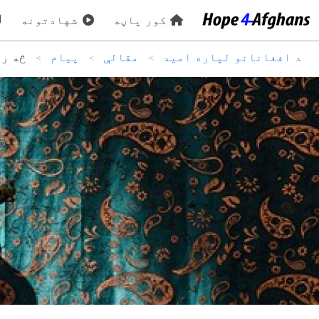
کور پاڼه
شهادتونه
د افغانانو لپاره امید
مقالې
پیام
څه رن