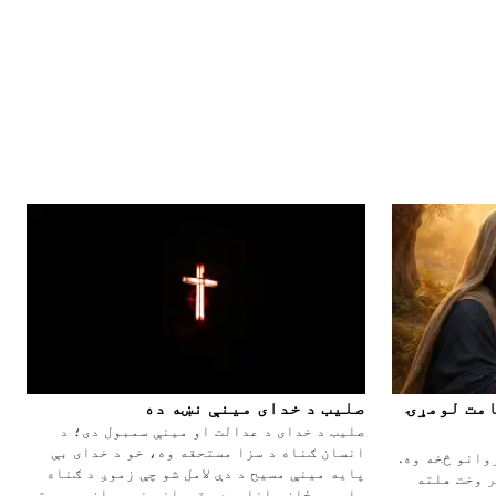
امت لومړۍ
صلیب د خدای مینې نښه ده
صلیب د خدای د عدالت او مینې سمبول دی؛ د
انسان ګناه د سزا مستحقه وه، خو د خدای بې
وانو څخه وه.
پایه مینې مسیح د دې لامل شو چې زموږ د ګناه
ر وخت هلته
بار په ځان واخلي. دې قربانۍ نه یوازې موږ ته