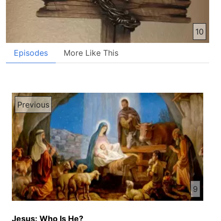
10
Episodes
More Like This
Previous
9
Jesus: Who Is He?