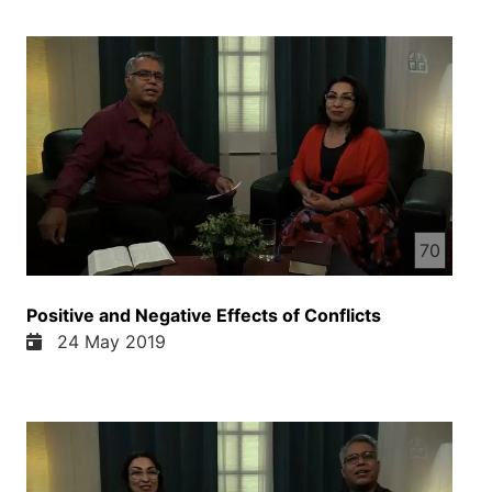
میده و چون کلام خدا است کلام خدا قدرت داره که در
زندگی زن شوار کار کنه و نه تنهایی بلکه برما خداوند
خیرات از ایرم میده که ما چطور بتانیم که با کلام خوبی
که در کتاب مقدس نشته است از او یاد بگیریم و این
امیر در زندگی خود تجربه کنیم درستی خوبه برما میگه
که چطور ما بتانیم رای حل از این مشکلات بتانیم به
درستی پیدا کنیم بله خب زیادتر هدف برنامه امروزی
مایی است که چطور منحس زن شوهر ما باهم این
اختلافات هل فصل کنیم یعنی پیشتر گفتیم ما میتونیم که
اشتناب کنیم مثلا بگرزیم که مثلا یک دوایه میشه یا
70
ایست که مثلا به تفاوت باشیم درستی یا سازش کنیم
ساتی بگیرم آ خیرست چار باید زیستن ناچار باید زیستن
Positive and Negative Effects of Conflicts
باید بسازیم نه ما رای حل بهتر را خداان برما گذاشت در
24 May 2019
پشت روی ما درست است که ما بتانیم و این باهم بودن
است خالجان پیشتر خودت گفتی که اگر اشتناب کنیم
اگر اشتناب کنیم این مشکل ما را دگام زیادتر میسازد
چون اخدا میمانه اگر ما اشتناب کنیم سرش گفت نزنیم
خود در دلای اردی ما میمانه و این حل نمیشه و یکی از
موضوعاتی که مثلا بین زن شوهر در اول ما وقتی که