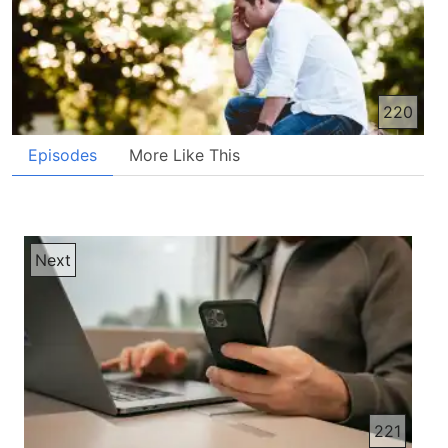
220
Episodes
More Like This
Next
221