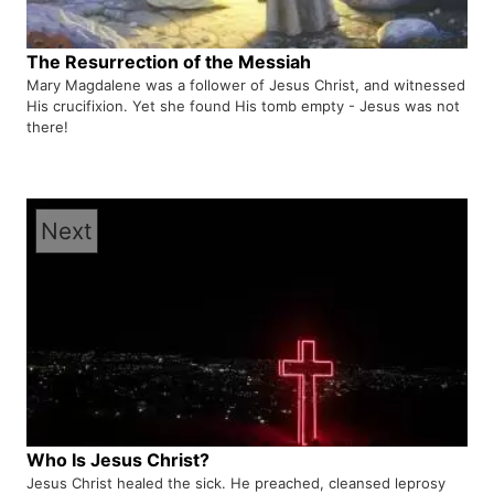
The Resurrection of the Messiah
Mary Magdalene was a follower of Jesus Christ, and witnessed
His crucifixion. Yet she found His tomb empty - Jesus was not
there!
Next
Who Is Jesus Christ?
Jesus Christ healed the sick. He preached, cleansed leprosy