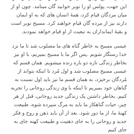
این جهت، پولس او را نوبر خوابید گان مینامد. چون او از
میان مردگان قیام کرد، همۀ انسان های که به او ایمان
دارند نیز از مرده گان قیام خواهند کرد. مسیح نوبر است
و بقیۀ ایمانداران به تبعیت از او قیام خواهد نمودند.
عیسی مسیح به خاطر گناه های ما مصلوب شد تا ما نزد
خدا رستگار شویم .پس اگر ما با مسیح بمیریم، با او نیز
بخاطر زندگی تازه دو باره زنده میشویم. همان قسم که
عیسی مسیح مصلوب شد و اول مُرد تا اینکه بتواند از
مُردگان برخیزد، به همان قسم ما نیز باید اول نسبت به
گناهان خود بمیریم تا اینکه با وی زندگی روحانی را تجربه
کنیم. بخاطر داشتن یک زندگی جدید روحانی، قبل از هر
چیز، حیات گناهکار ما باید به مرگ سپرده شوه، طبیعت
کهنۀ ما، از ما دور شود. بعد از آن باید ذهن و روح و فکر
جدید و روحانی را به جای ذهنیت و طبیعت کهنه جای به
جای کنیم