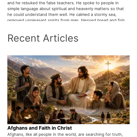
and he rebuked the false teachers. He spoke to people in
simple language about spiritual and heavenly matters so that
he could understand them well. He calmed a stormy sea,
removed unpleasant spirits from man, blessed bread and fish,
and increased it. He even resurrected Jairus dead daughter ...
All these things that Jesus Christ did are mentioned by Mark.
Recent Articles
What do you think people should have known about Jesus
Christ? so the question is, who is Jesus Christ
Afghans and Faith in Christ
Afghans, like all people in the world, are searching for truth,