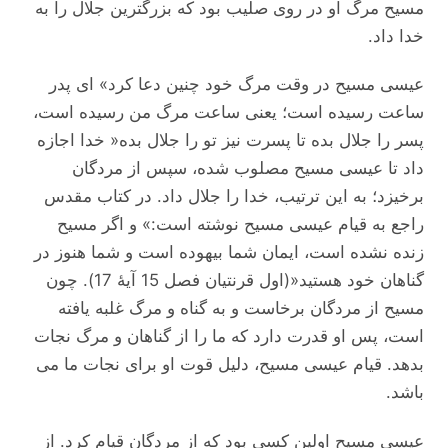
مسیح مرگ او در روی صلیب بود که بزرگترین جلال را به
خدا ‌داد.
عیسی مسیح در وقت مرگ خود چنین دعا کرد» ای پدر
ساعت رسیده است؛ یعنی ساعت مرگ من رسیده است،
پسر را جلال بده تا پسرت نیز تو را جلال بده« خدا اجازه
داد تا عیسی مسیح مصلوب شده، سپس از مردگان
برخیزد؛ به این ترتیب، خدا را جلال داد. در کتاب مقدس
راجع به قیام عیسی مسیح نوشته است:» و اگر مسیح
زنده نشده است، ایمان شما بیهوده است و شما هنوز در
گناهان خود هستید«(اول قرنتیان فصل 15 آیۀ 17). چون
مسیح از مردگان برخاست و به گناه و مرگ غلبه یافته
است، پس او قدرت دارد که ما را از گناهان و مرگ نجات
بدهد. قیام عیسی مسیح، دلیل قوت او برای نجات ما می
‌باشد.
عیسی مسیح اولین کسی بود که از مردگان قیام کرد. از