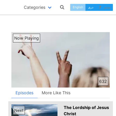
Categories
پښتو
دری
English
Now Playing
632
Episodes
More Like This
The Lordship of Jesus
Next
Christ