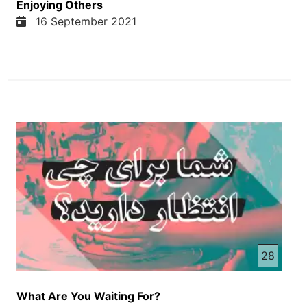
Enjoying Others
حتی یک دوستی که مثلا مرتکب اشتباه میشه، گناه
16 September 2021
میشه من همینطوری یک دوست دارم که واقعا مرتکب
بسیار جرم بزرگ شده که حتی جامعه نمیخواین که او را
بپسیرن و فرق بین مسیحت و دیگر مثلا اقایدی است که
حتی با وصف از جرم بزرگش، من او را دوست دارم در
کتاب مقدس گفته که دوست داشته باشین او که گناه
میکنه، او که هر کار خطا میکنه، او را ما به خداون
نسباریم خداون خودش اجازه داده به نفر که گناه کنه
خود نفر بر خداون پاسوگوی است ما نمیتونیم که از
جانب خود را بریم سنگسار کنیم یا او را ماکمه کنیم یا
قضاوت کنیم ما هم مثل از او یک انسان هستیم از ما هم
گناه و خطای سر میزنه ولی وقتی ما به کلام خدا رو
جوه میکنیم خداون یکانه حکم را که برما داده در این
قسمت گفته که محبت کنین و دوست داشته باشین
میخوایین که من اون بخش از کلام خدا بخانم؟ در کلام
28
خدا در آیت دست ازیز به اجازه تان من میخواییم که از
کتاب انجیل یوهنا فصل پانزه آیت دومه بخانم نشده است
اگر متابق احکام من عمل کنید در محبت من خواهد مند
What Are You Waiting For?