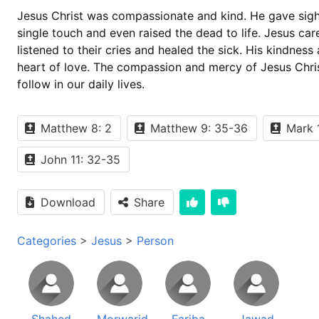
Jesus Christ was compassionate and kind. He gave sigh
single touch and even raised the dead to life. Jesus ca
listened to their cries and healed the sick. His kindne
heart of love. The compassion and mercy of Jesus Christ i
follow in our daily lives.
Matthew 8: 2
Matthew 9: 35-36
Mark 
John 11: 32-35
Download
Share
Categories
>
Jesus
>
Person
Shahed
Morwarid
Fariba
Jawad