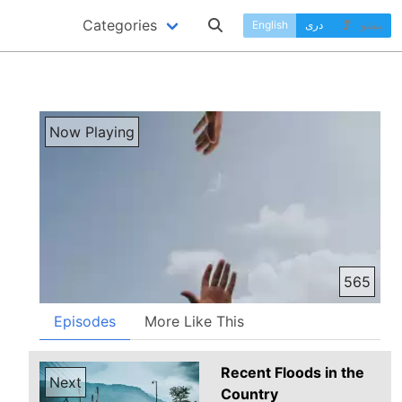
Categories
پښتو
دری
English
Now Playing
565
Episodes
More Like This
Recent Floods in the
Next
Country