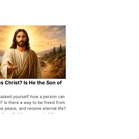
s Christ? Is He the Son of
 asked yourself how a person can
? Is there a way to be freed from
ne peace, and receive eternal life?
tions that have occupied the
nce the beginning of history. The
eals the answer to these
he person of Jesus Christ.