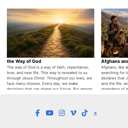
given for the time of our life on earth. Jesus
Christ even says that His departure is for the
benefit of the disciples, because the Holy Spirit
will come. The Holy Spirit is not merely a force
or a feeling, but a living Person who desires to
guide us, teach us, comfort us, and help us live
in unity and fellowship with God.
the Way of God
Afghans and 
The way of God is a way of faith, repentance,
Afghans, like a
love, and new life. This way is revealed to us
searching for t
through Jesus Christ. Throughout our lives, we
declares that J
face many choices. Every day, we make
and the life, a
decisions that can shape our future. But among
regardless of e
all the choices we make, one is more important
in Him. For th
than the rest: choosing the way that brings us
learning the m
closer to God. The Bible teaches us that this
to faith in Jesu
way is found in Jesus Christ. Jesus is not only
±
the One who shows us the way to God. He is
the Way Himself.