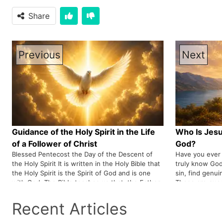
Share
Previous
Next
Guidance of the Holy Spirit in the Life
Who Is Jesu
of a Follower of Christ
God?
Blessed Pentecost the Day of the Descent of
Have you ever
the Holy Spirit It is written in the Holy Bible that
truly know God
the Holy Spirit is the Spirit of God and is one
sin, find genui
with God. The Bible teaches us that: the Father
These are ques
is God, Jesus Christ is God, and the Holy Spirit
human heart si
is also God. It also declares that there is only
Holy Bible rev
Recent Articles
one God, and He is one. The Holy Spirit is the
questions in t
third Person of the Holy Trinity, whom God has