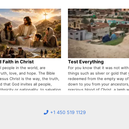
Faith in Christ
Test Everything
ll people in the world, are
For you know that it was not with
ruth, love, and hope. The Bible
things such as silver or gold that
esus Christ is the way, the truth,
redeemed from the empty way of 
nd that God invites all people,
down to you from your ancestors,
thnicity or nationality, to salvation
precious blood of Christ, a lamb 
is reason, many Afghans, upon
or defect.
essage of the Gospel, are coming
s Christ.
+1 450 519 1129