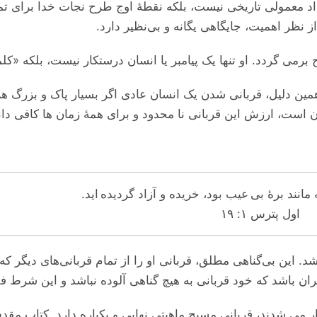
ولی تاریخی نیست، بلکه نقطهٔ اوج طرح نجات خدا برای تمام ان
از نظر اهمیت، جایگاهی یگانه و بی‌نظیر دارد
رمی‌ گردد. او تنها یک پیامبر یا انسان درستکار نیست، بلکه «
 دلیل، قربانی شدن یک انسان عادی اگر بسیار پاک و بزرگ هم باش
سان است، ارزش این قربانی نا محدود و برای همهٔ زمان ‌ها کافی د
 مانند برۀ بی عیب بود، خریده و آزاد گردیده اید
اول پترس ۱: ۱۹
. این بی‌گناهی مطلق، قربانی او را از تمام قربانی‌های دیگر که 
اه دیگران باشد که خود قربانی به هیچ گناهی آلوده نباشد و این ش
 شدند، قربانی مسیح ماهیتی نهایی و یکباره دارد. کتاب مقدس در عبرانیان :۱۰