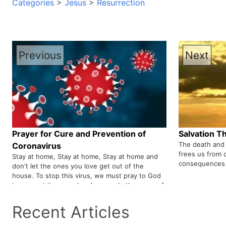
Categories
>
Jesus
>
Resurrection
Previous
Next
Prayer for Cure and Prevention of
Salvation T
The death and 
Coronavirus
frees us from 
Stay at home, Stay at home, Stay at home and
consequences 
don't let the ones you love get out of the
house. To stop this virus, we must pray to God
to prevent its spread and power. In the name of
Jesus Christ, I pray that God will give scientists
the knowledge they need to cure this disease.
Recent Articles
Pray for those who are affected by the virus,
may God heal them. Our Lord Jesus Christ is a