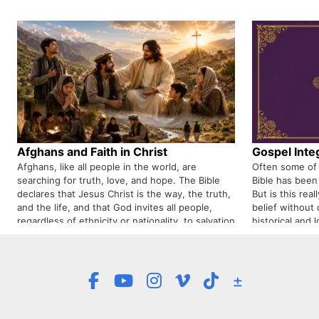
powerful healer. We pray to God to protect
those who are not yet infected with the virus.
Afghans and Faith in Christ
Gospel Integ
Afghans, like all people in the world, are
Often some of 
searching for truth, love, and hope. The Bible
Bible has been
declares that Jesus Christ is the way, the truth,
But is this rea
and the life, and that God invites all people,
belief without
regardless of ethnicity or nationality, to salvation
historical and 
in Him. For this reason, many Afghans, upon
claim? Some o
learning the message of the Gospel, are coming
claim of distor
to faith in Jesus Christ.
themselves or 
±