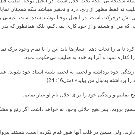
 شکنجه نی، بلکه تخت جلال است. در انجیل یوحنا، صلیب قبل 
یب نه فقط مظهر از رنج، درد و تحقیر ميباشد بلکه همچنان نم
 اش درحرکت است. در انجیل یوحنا نوشته شده است: عیسی به
ا ما را نجات دهد. انسان‌ها باید این را با تمام وجود درک نم
را کفاره نمود و آنرا به خود به صلیب می‌خکوب نمود.
ندگی خود برداشته و لحظه به لحظه شبیه استاد خود شوند. عیس
اشته بدنبال من بیاید» (متی16: 24)
نماییم و زندگی خود را برای جلال نام او عیار نمایم.
سیح برویم، پس هیچ جلالی وجود نه خواهد داشت اگر رنج و مشک
دارند، ولی مسیح در قلب آنها هنوز قیام نکرده است. هستند پیرو