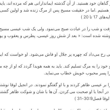
اهان خود هستید. از آن گذشته ایماندارانی هم که مرده اند، باید
ر هستیم .اما در حقیقت مسیح پس از مرگ زنده شد و اولین کسی 
‌رفت و شب را در عبادت صبح می‌نمود. ولی یک شب عیسی مسیح
نوشته شده است: « بعد از شش روز عیسی، پطرس و یعقوب و یوحنا 
خ می‌داد که چهره پر جلال او فاش می‌شود. او خواست که این 
خود را به مرگ تسلیم کند. باید به همه هویدا گردد که او از چ
را پسر محبوب خویش خطاب می‌نماید.
ر عیسی ظاهر کردند و با او گفتگو نمودند. در انجیل لوقا نوشته 
ر آنجا با او صحبت می کردن. آن ها با شان و شوکت ظاهر گشتند 
ل30:9-31 )