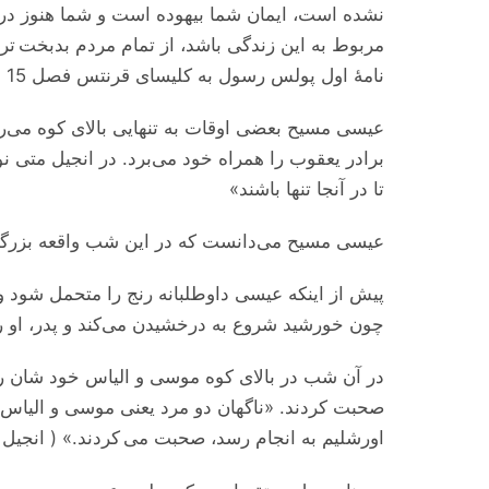
نشده است، ایمان شما بیهوده است و شما هنوز در گن
مربوط به این زندگی باشد، از تمام مردم بدبخت ت
نامۀ اول پولس رسول به کلیسای قرنتس فصل 15 ایه‌های 17 تا 20 )
عیسی مسیح بعضی اوقات به تنهایی بالای کوه می
برادر یعقوب را همراه خود می‌برد. در انجیل متی 
تا در آنجا تنها باشند»
عیسی مسیح می‌دانست که در این شب واقعه بزرگی ر
پیش از اینکه عیسی داوطلبانه رنج را متحمل شود و 
چون خورشید شروع به درخشیدن می‌کند و پدر، او 
در آن شب در بالای کوه موسی و الیاس خود شان را ب
صحبت کردند. «ناگهان دو مرد یعنی موسی و الیاس د
اورشلیم به انجام رسد، صحبت می کردند.» ( انجیل لوقا فص