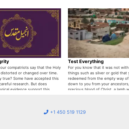
rity
Test Everything
our compatriots say that the Holy
For you know that it was not with
 distorted or changed over time.
things such as silver or gold that
lly true? Some have accepted this
redeemed from the empty way of 
 careful research. But does
down to you from your ancestors,
logical evidence support this
precious blood of Christ, a lamb 
f our compatriots who make the
or defect.
tion have not read the Holy Bible
even seen it.
+1 450 519 1129