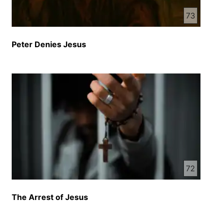
حقیقی یهودیان است شما مردم دیوانه و احمق لیاغت
73
داشتن ای قسم یک پادشای مسخره را دارین به ای
خاطر ما ای کار در حق او کردیم و به ای کار خود بسیار
Peter Denies Jesus
خوش هستم که در حق همه شما انجام دادیم لازم است
که بار دیگه به گفت هایی که یوهینا در مورد روبرو شدن
ایسای مسی با مرک میخوای به ما بگویا بدقت گوش
بگیریم همچنان لازم است که ما گفت سنگدلانه قیافه را
هم به خاطر بیاریم قیافه بخاطر ای گفت خود بسیار
مشهور شد قیافه گفته بود شما اصلا چیز نمیدانید متوجه
نیستید که لازم است یک نفر به خاطر قوم بمیرد تا ملت
ما به کلی نابود نشود وقتی که یونانی ها به ملاقات
ایسای مسی آمده بودند ایسای مسی هم به آنها گفته بود
وقتی از روی زمین بلند کرده شدم همه آدمیان را به
سوی خود می کشانم ای گپ هم لازم است به یاد بیاریم
72
وقتی که پتروس ادحاقت که حاضر است که جان خدا به
خاطر ایسای مسی فدا کنه ایسای مسی برش چی
گفت؟ ایسای مسی به او گفت آیا حاضر استی جان خدا
The Arrest of Jesus
به خاطر ما بدی؟ به یقین بدان که پس از بانگ خروز