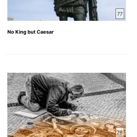
موتر لاری سرواز پانزده یا بیس نفر استاد کده بودند و
77
اونا را در کوچه های یکی از شهرها میگشتندند در گردن
هر کدام اونا یک لوحه توسط یک رسمان آویزان کده
بودند در این لوحه ها جرم و یا جنایت هر کدام اونا
No King but Caesar
نویشته شده بود در این خبر گفته شد وقتی که این نفرها
را در کوچه های شهر گشتندند بعد از او اونا را از موتر
پاین کده و از بین اونا دو نفر را انتخاب کده پیش روی
مردم سر اونا را قلم کده باغی مانده اونا را پس به زندان
بردن تا منتظر سرنوشت خود باشند هدف این کار کاملا
واضح بود حکومت میخواست با این کار خود به مردم این
پیان برسانه هر کسی که مثل اینا به جنایت دست بزنند
این سرنوشت در انتظارشان است حکومت ها مخالفین
خود و یا انقلابیونی که برزدی حکومت دست به سرا
میبرند و در طلاش توته ها میباشند اونا را هم به این
شکل جزا میتند تا برای مردم به استلاح عبرت شوه و
مردم بترسند که این قسمت کار را نکنند در وطن ما و
شما افغانستان این قسمت کار را صورت گرفته حالی
هم وقتی که کدام مجرم خطرناک گرفتار میشه مردم از
76