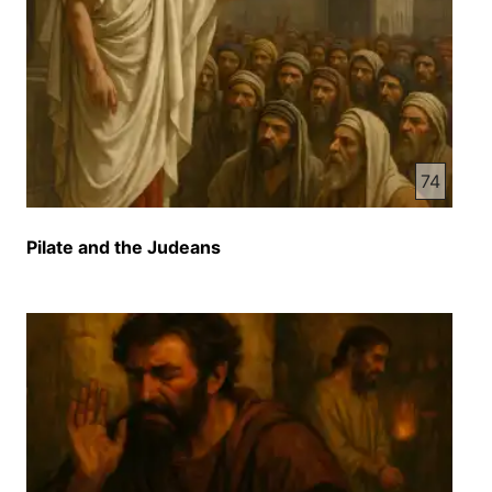
با لوحی جرمشان یک اختار و دیگه مردم بود در اعلانی
که بالای سر عیسای مسید نسب کده بودند در او رازهای
مختلف نوفته بود کائن اعظم با متنیک پلاتوس در این
لوحه نوشت کده بود مخالف بود کائن اعظم عیسای
مسید را به حیث پادشای یهود بر اصمیت نمیشناخت و
هم نمیخواست که پادشای یهود به این ترتیب مورد
تمسخور قرار بگیره و این قسم تمسخور را بر خود
74
توحین فکر میکد اما پلاتوس از روی نافعمی و یا تصادفی
این لوحه را بالای سر عیسای مسید نسب نکد او بر خود
Pilate and the Judeans
هدف و مقصد دیگه داشت که با این مضمون یعنی
پادشای یهود در لوحه نوشت کد هدف او ای بود که به این
ترتیب یهودیان با کاهن اعظم را حساب شده و پلان شده
سرزنش و مسخره کند با نوشتن این لوحه پلاتوس
یهودیان را فهمانده میگفت شما میخواستید که او
مسلوب شود آیا این تغاضای شما نبود؟ ما همو کار کدم
و تغاضای شما را براورده ساختم ای که بر اطلاع عام
مردم چی اعلان را نوشت کنم ای کار و صلاحیت ما
هست که چی چیز را نوشت کنم اگر میخواین نظر ما را
در مورد پادشا بودن او معلوم کنین به نظر ما او پادشای