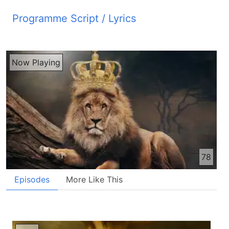
Programme Script / Lyrics
Transcribed by AI
رادیو صدای زندگی شنونده های عزیز سلام شما آواز ما
Now Playing
را از رادیو صدای زندگی می شنوید که هر روز صبح روی
موج کتاهای 31 متر بین پخش می گردد حال شما را
دعوت میکنیم به شنیدن برنامه این عوض موسیقی
پسانها ایسا را تحبیل گرفتند ایسا در حال که سلیب خود
را می بود به جایی که به کاسه سر و به ابرانی به جلجتا
موسوم است رفت درانجه او را به سلیب میخکوب کردند
و با او دو نفر دیگر را یکی در دست راست و دیگری در
سمت چپ را مسلوب کردند و ایسا در بین آن دو نفر بود
78
پیلاتوس تقصیر نامه نوشت تا بر سلیب نصف کرده و آن
نوشته چونین بود ایسا ناصری پاتشای یهود بسیاری از
Episodes
More Like This
یهودیان این تقصیر نامه را خواندند زیرا جایی که ایسا
مسلوب شد از شر دور نبود و آن تقصیر نامه به زبانهای
ابرانی و لاتین و یونانی نوشته شده بود بنابراین سران
کاهنان یهود به پیلاتوس گفتند نمیز پاتشای یهود به نیز او