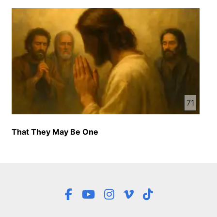
سی بار خواهی گفت که مرا نمی شناسی تمام چیزهای
گذاشتر که گفتیم در پای سلیب ایسای مسی در ذهن
خود جمع کنین و بعد از او سر خود بلند کرده به طرف
نوشته های لوهایی که پلاتوس در بالای سر ایسای مسی
نصب کرده ببینین که در او چی نوشته شده و شما در این
نوشته چی را می خوانید؟ اولین چیزی که در نوشته ای
لوها می بینیم این لوها به سی زبان مهم او دوران نوشته
شده یعنی ابرانی، لاتینی و یونانی مثل که حال شما زبان
انگلیسی، چینایی و یک زبان محلی خودتان بلد باشین در
71
این صورت شما میتونین که بسیار اعلانات اوهOME را
بخوانید و بفهمید دوست های محرمان، حال یک سرود
روحانی را می شنویم بعد سنیدن سرود روحانی دوباره
That They May Be One
در خدمت شما حاضر می شیم لطفاً ما را تا آخر این
صحبت همراهی کنید نور دنیایی ایسا شاه شاهانی نور
دنیایی ایسا شاه شاهانی تو راه راستی ایسا نان حیاتی تو
راه راستی ایسا نان حیاتی به حضورت سانو زنیم چون تو
خدایی تو را پرستش میکنیم تو بی همتایی به حضورت
سانو زنیم چون تو خدایی تو را پرستش میکنیم تو بی
همتایی تو سر بره من، تو منجیه من تو رحبره من، تو