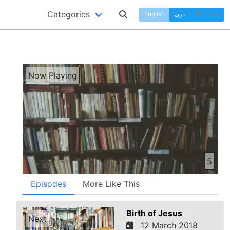
Categories
پښتو
دری
English
Now Playing
5
Episodes
More Like This
Birth of Jesus
Next
12 March 2018