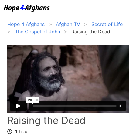
Hope 4 Afghans
Afghan TV
Secret of Life
The Gospel of John
Raising the Dead
Raising the Dead
1 hour