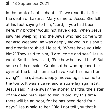
13 September 2021
In the book of John chapter 11, we read that after
the death of Lazarus, Mary came to Jesus. She fell
at his feet saying to him, “Lord, if you had been
here, my brother would not have died.” When Jesus
saw her weeping, and the Jews who had come with
her also weeping, he was deeply moved in his spirit
and greatly troubled. He said, “Where have you laid
him?” They said to him, “Lord, come and see.” Jesus
wept. So the Jews said, “See how he loved him!” But
some of them said, “Could not he who opened the
eyes of the blind man also have kept this man from
dying?” Then, Jesus, deeply moved again, came to
the tomb. It was a cave, and a stone lay against it.
Jesus said, “Take away the stone.” Martha, the sister
of the dead man, said to him, “Lord, by this time
there will be an odor, for he has been dead four
days.” Jesus said to her, “Did I not tell you that if