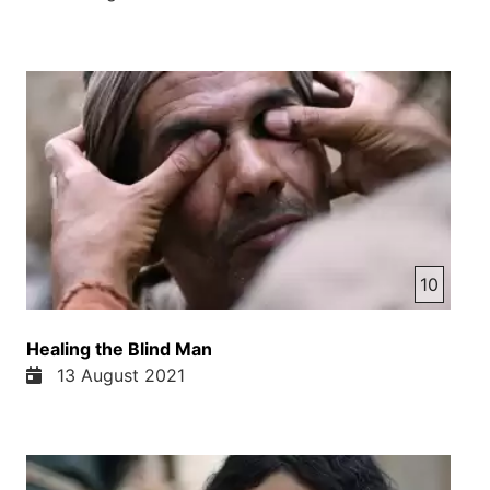
برای حقوق و کرامت انسان در این کشور تحکید می
کنیم. ای گفته جورج بوش بود. بارک اوباما گفت من
میخوایم مردم افغانستان بفهمند. امریکا به دنبال پایان
این دوران جنگ و رنج است. ما هیچ علاقه به اشغال
کشور شما نداریم. و پریزدن ترامپ گفت اشغال
افغانستان بدترین تصمیم امریکا بود. و بالاخره رئیس
جمهور کنونی امریکا بایدن گفت دیگر از افغانستان
نپرسید. میخواهم در مورد چیزهای شاد صحبت کنم.
واقعا این گفت رئیس جمهور امریکا که میخواه در مورد
چیزهای شاد صحبت کنه. بلکه حالت افغانستان بدست.
افغانستان شاد نیست. مردم افغانستان رنج بسگره
10
میبرند. عالم میشه و همون قیامی گفتیم که امریکا و
نیروه collide았ین افغانستان رنج میبردن. خیلی تولیدی
Healing the Blind Man
رنج میبيردن خیلی بیادالتی رنج میبی örدند خیلی
13 August 2021
تزویدیملی مواد مخدر رنج میبیردند. از جنگ ترورستی رنج
میبردن. امروز ای رنج بسطها بار و هزارها بار بیشتر
شده. میخوایم بریم به کتاب مقدس. مزمور 118 تمام
کتاب مقدس مزمور 118 مزمور است که وسط کتاب
مقدس است. یعنی امی فصل فصل وسطی کتاب