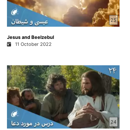
نیکو از خزانه نیکو درونه خشنیکی و مرد بد از خزانه بد
درونه خود بدی ببار میاورد بدانید که در روز دواری همه
مردم باید جواب هر سخن بیهودهی را که گفتند بدهند زیرا
25
متابق سخن خود یا براعت خواهند یافت و یا ملامت
خواهید شد بفرماید سمیر جان واقعا به یک حساب اگر
Jesus and Beelzebul
فکر کنیم یک اختار و یک عجدار بسیار خوب هست
11 October 2022
بخاطر که شاید جان بسیاری مردم و ما میگن که ما
خداپرست هستیم ما دیندار هستیم ما نام پاک خدا را به
زبان میاریم لیکن من همیشه از عزیزهای ما که دشنا
میتونن این سوال را پرسان میکنم چطور میتونی به ما
زبان که دشنا میتی چطیات میگی نام پاک خدا را به ما
زبان بگیریم من به خوده ایچ وقت اجازه را نمیتوم بخاطر
که احترام نام خداوند در قلبم هست در فکرم هست و
اگر ما و شما به خداوند احترام داریم و نامش را میگیریم
و ادعا میکنیم که دیندار هستیم و قلب ما واقعا خدا را
میشناسه چطور امکان داره از امو چشمه که نام پاک
خدا بیرون میایی چطیات بیرون میایی پس امکان نداره
24
یایی که مردم فقط ادعا میکنن و یک نوده یکاری است