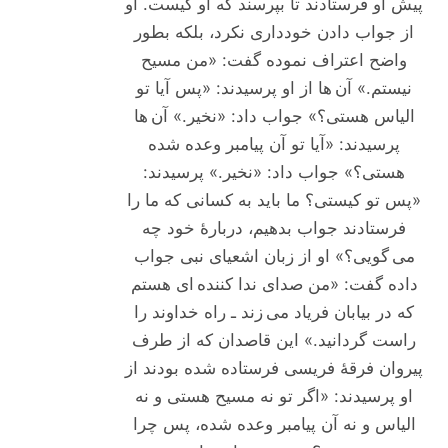
پیش او فرستادند تا بپرسند که او کیست. او
از جواب دادن خودداری نکرد، بلکه بطور
واضح اعتراف نموده گفت: «من مسیح
نیستم.» آن ها از او پرسیدند: «پس آیا تو
الیاس هستی؟» جواب داد: «نخیر.» آن ها
پرسیدند: «آیا تو آن پیامبر وعده شده
هستی؟» جواب داد: «نخیر.» پرسیدند:
«پس تو کیستی؟ ما باید به کسانی که ما را
فرستادند جواب بدهیم، دربارۀ خود چه
می گویی؟» او از زبان اشعیای نبی جواب
داده گفت: «من صدای ندا کننده ای هستم
که در بیابان فریاد می زند ـ راه خداوند را
راست گردانید.» این قاصدان که از طرف
پیروان فرقۀ فریسی فرستاده شده بودند از
او پرسیدند: «اگر تو نه مسیح هستی و نه
الیاس و نه آن پیامبر وعده شده، پس چرا