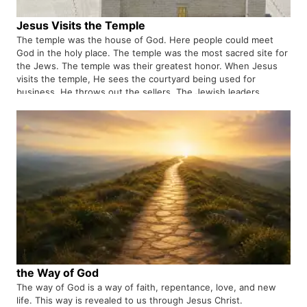
Jesus Visits the Temple
The temple was the house of God. Here people could meet
God in the holy place. The temple was the most sacred site for
the Jews. The temple was their greatest honor. When Jesus
visits the temple, He sees the courtyard being used for
business. He throws out the sellers. The Jewish leaders
demanded that He show He had right to do what He did. Jesus
is teaching the people a huge lesson. He Himself is the REAL
temple of God, where God dwells and where people can meet
God. Jesus is the new temple, the true Passover lamb.
Forgiveness of sins is not at the temple, but in Jesus.
the Way of God
The way of God is a way of faith, repentance, love, and new
life. This way is revealed to us through Jesus Christ.