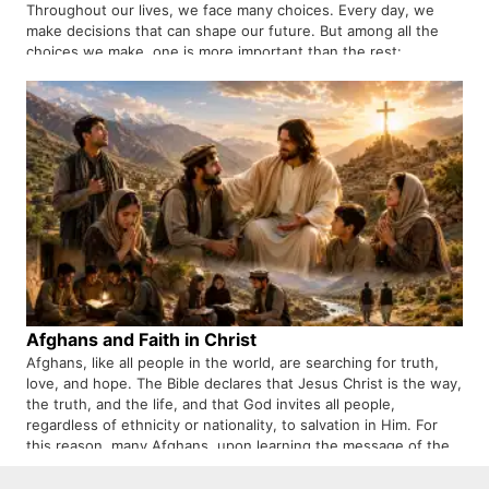
Throughout our lives, we face many choices. Every day, we
make decisions that can shape our future. But among all the
choices we make, one is more important than the rest:
choosing the way that brings us closer to God. The Bible
teaches us that this way is found in Jesus Christ. Jesus is not
only the One who shows us the way to God. He is the Way
Himself.
Afghans and Faith in Christ
Afghans, like all people in the world, are searching for truth,
love, and hope. The Bible declares that Jesus Christ is the way,
the truth, and the life, and that God invites all people,
regardless of ethnicity or nationality, to salvation in Him. For
this reason, many Afghans, upon learning the message of the
Gospel, are coming to faith in Jesus Christ.