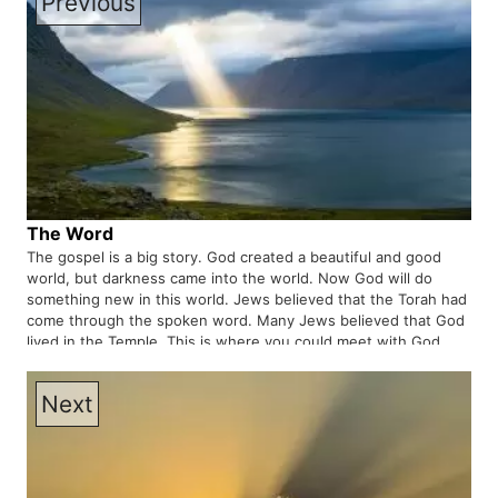
Previous
The Word
The gospel is a big story. God created a beautiful and good
world, but darkness came into the world. Now God will do
something new in this world. Jews believed that the Torah had
come through the spoken word. Many Jews believed that God
lived in the Temple. This is where you could meet with God.
People longed to meet with God. Could they meet God in the
Law or the Temple? The amazing story is that God came to this
Next
world through His Living Word and whoever receives this Living
Word will become part of God's new family.