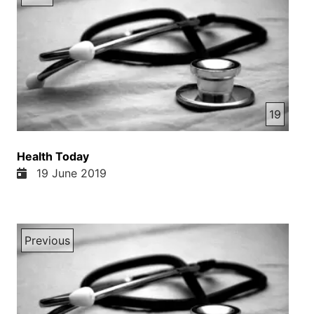
خواهیم گفت که مریضی‌ها و درتهایی که در این جهان
دامنگیر ما انسان هست منشه ای آن از کجا هست یا به
عباره دیگر از کجا باوجود می‌آید. ما هم خواهیم گفت که
چگونه این امراض را وقایه کنیم و چی کنیم که به این
مرضی‌ها کمتر مبتلا شدیم. و اگر خدای نخواستم مبتلا
شدیم چطور بتانیم که این مریضی‌ها را تدابی کنیم؟
19
دوستهای عزیز برنامه امروز در مورد مرض سرخکان
است. به این ارتباط همکارای ما یک درامر را بر شما
تحییل امودن که بعد از شنیدن ایلان تقدیم می‌کنیم.
Health Today
شنوانده عزیز تشکر که از ویب ساید ما دیدن نمودید. اگر
19 June 2019
شما معل دارید که از طریق تلفون امراهی ما به تماس
شوید و سؤالات و پیشناده هایتان را امراهی ما شریک
بسازید، لطفاً به شمار تلفون 001-450-305-1354 زنگ
بزنید. شنوانده رادیو صدای زندگی بیاین با هم این درامر
Previous
را پشتنید. فریبه سوی هما دید. کل عزای فامیل دور
دسترخان ششته بودن. فریبه متوجه خاموشی هما شد.
هما نه نان می‌خورد و نه با کسی گب میزد. زمان هما یک
دختر عادی بود. او بیشتر اوقات خوشحال بود و گاهی هم