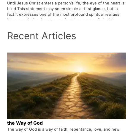
Until Jesus Christ enters a person’s life, the eye of the heart is
blind This statement may seem simple at first glance, but in
fact it expresses one of the most profound spiritual realities.
Many people live, breathe, work, strive, even smile in this
world, but inside they are in darkness; a darkness that cannot
be illuminated by money, success, knowledge, or
Recent Articles
entertainment. Jesus Christ is the only one who can transform
the darkness of the human soul into light and give meaning,
purpose, and hope to life. He came to save man from spiritual
blindness and grant him eternal life.
the Way of God
The way of God is a way of faith, repentance, love, and new