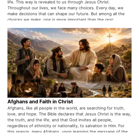
life. This way is revealed to us through Jesus Christ.
Throughout our lives, we face many choices. Every day, we
make decisions that can shape our future. But among all the
choices we make, one is more important than the rest:
choosing the way that brings us closer to God. The Bible
teaches us that this way is found in Jesus Christ. Jesus is not
only the One who shows us the way to God. He is the Way
Himself.
Afghans and Faith in Christ
Afghans, like all people in the world, are searching for truth,
love, and hope. The Bible declares that Jesus Christ is the way,
the truth, and the life, and that God invites all people,
regardless of ethnicity or nationality, to salvation in Him. For
this reason, many Afghans, upon learning the message of the
Gospel, are coming to faith in Jesus Christ.