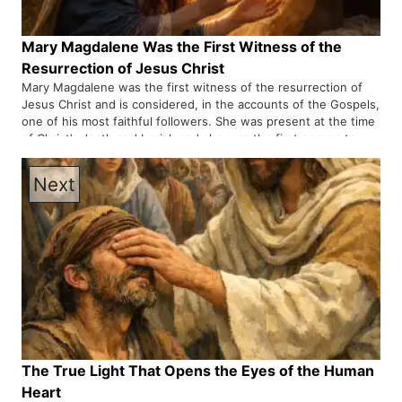
Mary Magdalene Was the First Witness of the
Resurrection of Jesus Christ
Mary Magdalene was the first witness of the resurrection of
Jesus Christ and is considered, in the accounts of the Gospels,
one of his most faithful followers. She was present at the time
of Christ’s death and burial, and she was the first person to
receive the news of the empty tomb and Christ’s resurrection,
which reflects her deep spirituality.
Next
The True Light That Opens the Eyes of the Human
Heart