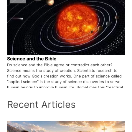
Science and the Bible
Do science and the Bible agree or contradict each other?
Science means the study of creation. Scientists research to
find out how God's creation works. One part of science called
"applied science" is the study of science discoveries to serve
human beings to improve human life. Sometimes this "practical
science" can be used in a very dangerous and destructive way.
Like making atomic bombs, chemical and biological weapons,
Recent Articles
and so on. The goal of true science and knowledge is to
properly investigate God's creation and use their research and
achievements for the betterment and comfort of most human
beings, so that human beings can better understand the
greatness of their Creator.