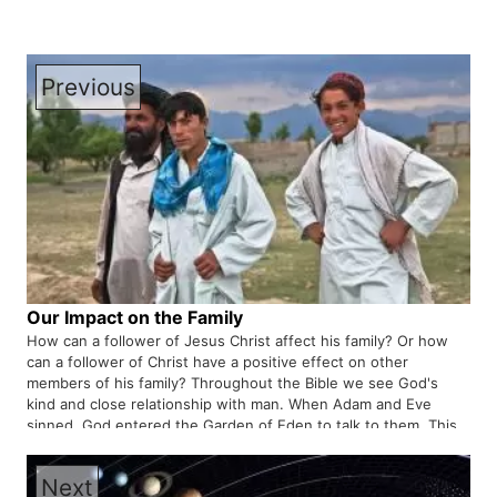
Previous
Our Impact on the Family
How can a follower of Jesus Christ affect his family? Or how
can a follower of Christ have a positive effect on other
members of his family? Throughout the Bible we see God's
kind and close relationship with man. When Adam and Eve
sinned, God entered the Garden of Eden to talk to them. This
shows that God loves man. God entered Abraham's life and
helped him to create a new generation so that he could save
Next
his generation to be the savior of the whole world.