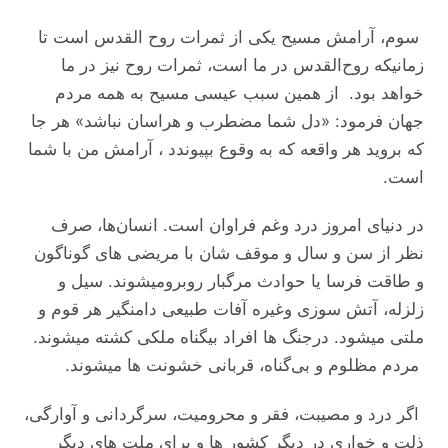
سوم، آرامش مسیح یکی از ثمرات روح‌ القدس است تا
زمانیکه روح‌القدس در ما است، ثمرات روح نیز در ما
خواهد بود. از همین سبب عیسی مسیح به همه مردم
جهان فرمود: «دل شما مضطرب و هراسان نباشد» هر جا
که بروید هر واقعه که به وقوع بپیوندد ، آرامش من با شما
است.
در دنیای امروز درد وغم فراوان است.‏ انسان‌ها،‏ صرف
‌نظر از سن و سال و موقف شان با مریضی های گوناگون
و طاقت فرسا یا حوادث مرگبار روبرومیشوند.‏ سیل و
زلزله، آتش سوزی وغیره آفات طبیعی دامنگیر هر قوم و
ملتی میشود. درجنگ ها افراد بیگناه ملکی کشته میشوند.
مردم مظلوم و بی‌گناه،‏ قربانی خشونت ها میشوند.
اگر درد و مصیبت، فقر و محرومیت، سرگردانی و آوارگی،
ذلت و خواری در دیگر کشور ها و برای ملت‌ های دیگر