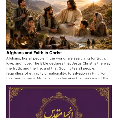
Afghans and Faith in Christ
Afghans, like all people in the world, are searching for truth,
love, and hope. The Bible declares that Jesus Christ is the way,
the truth, and the life, and that God invites all people,
regardless of ethnicity or nationality, to salvation in Him. For
this reason, many Afghans, upon learning the message of the
Gospel, are coming to faith in Jesus Christ.