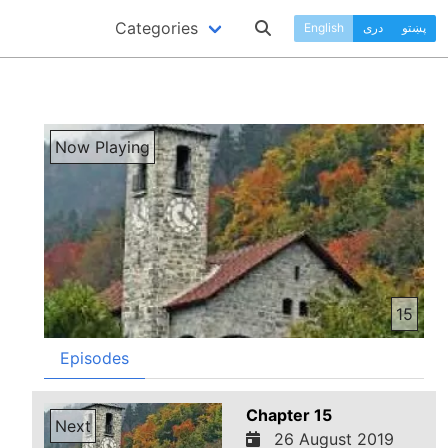
Categories
پښتو
دری
English
Now Playing
15
Episodes
Chapter 15
Next
26 August 2019