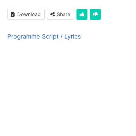
Download
Share
Programme Script / Lyrics
Transcribed by AI
در عهد عتیق قوانین فراوان یافت می شود که خدا به قوم
 بیستم یافت می شود خدا به ما دستور فرمود که والدین خود
مال دیگران را منع فرمود. به علاوه دستورات و قوانین اخلاقی
د را مثل خشتن محبت نما ایسا هیچ یک از قوانین الهی را تغییر
یل نمود. مثلا ایسا فرمود که اگر کسی به زن غیر از زن خود به
هد عتیق شخص را جهت عمل زنا محکوم میکرد ولی ایسا افکار
ها میز میشود محکوم می نماید. او دستور فرمود تا در گفتار
د که باید هر کلمه از گفتار انسان حقیقت محض باشد و در این
ا باید یکی دیگر را محبت نمایند بلکه دشمنان خود را هم محبت
 گناه عمل غیر اخلاقی را منع فرمود. او فرمود که فرزندان خدا
باید کامل باشند به همان طریق که پدر آسمانیشان کامل می باشد. هیچ عدف آلی تر از این نمی توانیافت. انجیل مطا فصل 5