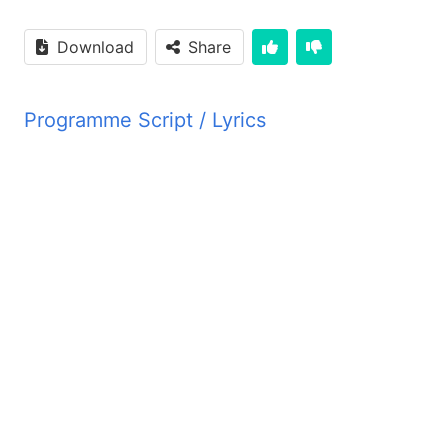
Download
Share
Programme Script / Lyrics
Transcribed by AI
ان چیست؟ چون عبادت پیروان مسیح از چند نظر با عبادت
ر شده است که پیروان مسیح تکالیف مذهبی ندارند. در این حال
روان مسیح تحصیل نجات و بخشش گناها نیست به طور که قبلا
ام میدهیم به دست بیاوریم بلکه این بخشش از طرف خدا به طور
 این رو ما خدا را عبادت می نماییم نه جهت تحصیل نجات بلکه
ان که بما بخشیده است اجازه بفرمایید عبادت پیروان مسیح را
تعلیم نداده است که مجبور باشن هر روز در ساعات مخصوص و
 این دعاها را به زبان ابری یا یونانی تکرار کنند برعکس به
 معیل باشن به نزد پدر خود می رووند و به او سخن می گویند
خودشان به او سخن گویند طرز دعا کردن اهمیت زیاده ندارد ولی
مهم این است که خدا را با سمیمیت و با تمام فکر و قلب خود عبادت کنیم انجیل مطا فصل 5 آیات 5 الا 15 و انجیل یوهنا فصل