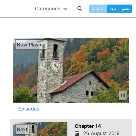
Categories
پښتو
دری
English
Now Playing
14
Episodes
Chapter 14
Next
26 August 2019