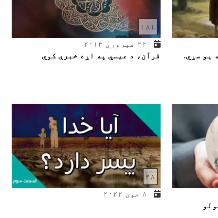
۱۸۱
۲۲ فبروري ۲۰۱۳
 یو سړي.
قرآن، د عیسي په اړه خبرې کوي
۴۸
۸ جون ۲۰۲۲
ولو