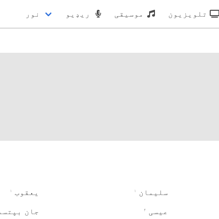
تلویزیون
موسیقی
ریډیو
نور
سلیمان
یعقوب
۱
۱
عیسی
جان بپتسم
۴