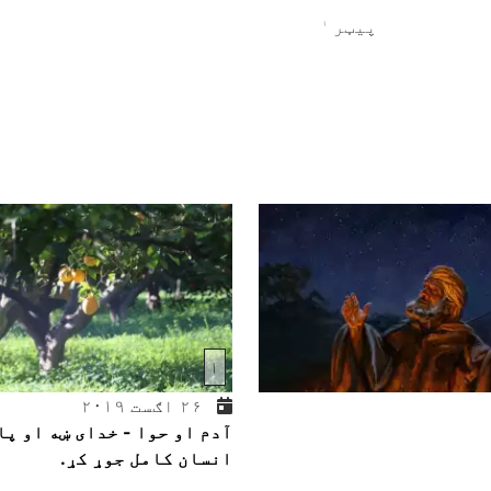
پیټر
۱
۱
۲۶ اګست ۲۰۱۹
آدم او حوا - خدای ښه او پا
انسان کامل جوړ کړ.