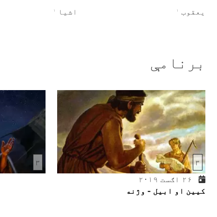
یعقوب
اشیا
۱
۱
برنامې
۳
۳
۲۶ اګست ۲۰۱۹
کیین او ابیل - وژنه