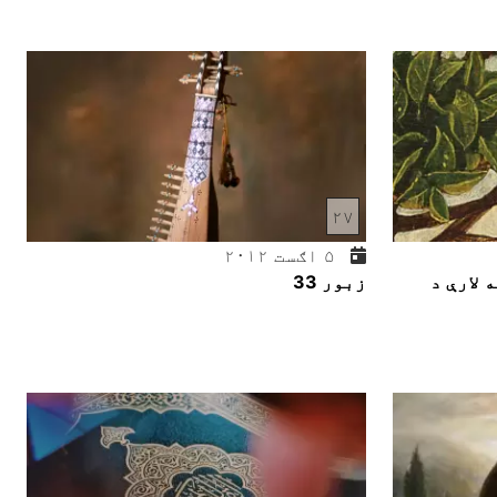
۲۷
۵ اګست ۲۰۱۲
 لارې د
زبور 33