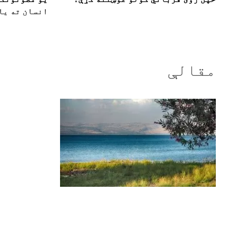
انسان ته یا
مقالې