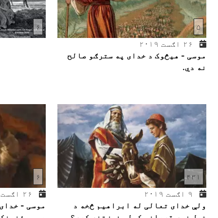
۶
۵
۲۶ اګست ۲۰۱۹
موسی - هیڅوک د خدای په سترګو صالح
نه دي.
۶
۴۳۱
۹ اګست ۲۰۱۹
۲۶ اګست ۲۰۱۹
ولې خدای تعالی له ابراهیم څخه د
موسی - خدای
خپل زوی قرباني کولو غوښتنه کړې؟
یو مصؤنونکی