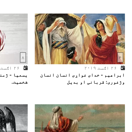
۸
۴
۲۶ اګست ۲۰۱۹
۲۶ اګست ۲۰۱۹
ابراهیم - خدای غواړی انسان انسان
یسعیا - ژمنه
وژغوری: قربانی او بدیل
شخصیت.