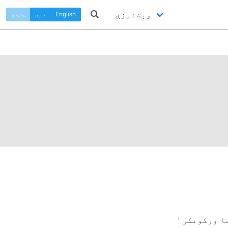
وېشنيزې
English
دری
پښتو
ا ورکونکی
۱