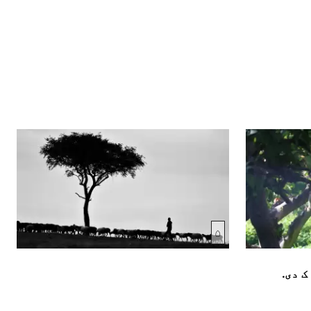
۵
ک دی.