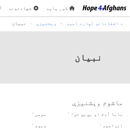
کور پاڼه
شهادتونه
د افغانانو لپاره امید
وېشنيزې
نبیان
نبیان
ماشوم وېشنيزې
بابا آدم او بي‌بي حوا
موسی
۳
۴
ابراهیم
ډیوډ
۴
۸