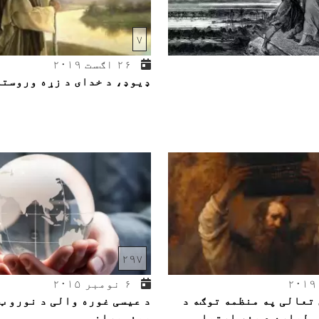
۷
۲۶ اګست ۲۰۱۹
ډیوډ، د خدای د زړه وروسته
۲۹۷
۶ نومبر ۲۰۱۵
 تعالی په منظمه توګه د
د عیسی غوره والی د نورو ټ
 لپاره د هغه اړتیا
پیغمبرانو