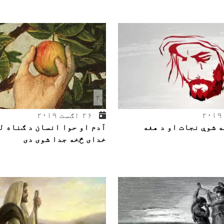
۲
۲۶ اګست ۲۰۱۹
 شوې نجات او د هغه
آدم او حوا انسان د ګناه له
خدای څخه جدا شوی دی