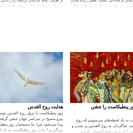
ست. در بهار است که پرستوها و بلبلان
عیسای مسیح را برای شما و خانواده‌های
ان، شادی کنان بال باز می‌‌‌کنند و
می‌گوییم. درین برنامه ویژه همراه با مهم
وب آسمان لاجوردین بهاری، به پرواز
حقایق تولد عیسای مسیح را مطابق ان
ی شادی نغمه سرایی می‌‌‌کنند. در بهار
گفتمان قرار می‌دهم و در مورد اهمیت ا
ن و وادی‌ها حریری سبزگون را بر
مسیحیان صحبت خواهیم کرد صلح و سل
 و لاله‌ها و گل‌های خودروی قد
مسیح با شما باشد
یبایی طبیعت می‌‌‌افزایند. بهار فصل
 همگرایی است. …
وز پنطیکاست را جشن
هدایت روح القدس
روز پنطیکاست یا نزول روح القدس توسط
پیرو مسیح در سراسر جهان جشن گرفته
ت به یاد لحظه‌های می‌شویم که روح
پیدا می‌شود چرا، ما مسیحیان روز پنط
د. شاگردان به روح القدس پر شدن و
می‌گیریم؟ ما در روز پنطیکاست به یاد ل
 را در درون خود احساس کردند.