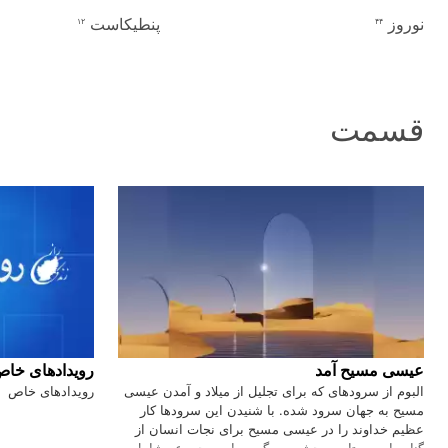
نوروز
پنطیکاست
۱۲
۴۴
قسمت
عیسی مسیح آمد
رویدادهای خا
البوم از سرودهای که برای تجلیل از میلاد و آمدن عیسی
رویدادهای خاص ㅤㅤㅤㅤㅤㅤㅤㅤㅤㅤㅤㅤㅤㅤㅤㅤㅤㅤㅤㅤㅤㅤㅤㅤㅤㅤㅤㅤㅤㅤㅤㅤㅤㅤㅤㅤㅤㅤㅤㅤㅤㅤㅤㅤㅤㅤㅤㅤㅤㅤㅤㅤㅤㅤㅤㅤㅤㅤㅤㅤㅤㅤㅤㅤㅤㅤㅤㅤㅤㅤ
مسیح به جهان سرود شده. با شنیدن این سرودها کار
عظیم خداوند را در عیسی مسیح برای نجات انسان از