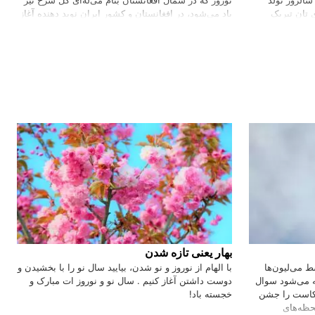
 تان تبریک
یاد می‌‌شود، در افغانستان و کشور ایران نوید‌ دهنده آغاز
انان برنامه,
سال نو است. نوروز در کشورهایی مثل تاجیکستان،
جیل مقدس مورد
روسیه، ترکمنستان، هند، پاکستان، قرقیزستان، سوریه،
ین روز در میان
عراق، گرجستان، جمهوری آذربایجان، آلبانی، چین و
امتی عیسای
ازبکستان تعطیل رسمی است و مردم به جشن و
پایکوبی می‌‌‌پردازند.ما این جشن باستانی و کهن را از
نیاکان و اقوام مختلفی در منطقه به ارث برده‌ایم. جشنی
که با رنگ و بویی ویژه نماد پیوند اقوام و مردمان منطقه
است. نوروز را شروع رستاخیر طبیعت، موعد رویش و
تولد نباتات می‌‌‌دانیم و باورما بر این است که همگام با
طبیعت، ما نیز باید روزگار نو و تازه‌ای را با روح…
بهار یعنی تازه شدن
 می‌لیون‌ها
با الهام از نوروز و نو شدن، بياييد سال نو را با بخشيدن و
 می‌شود سوال
دوست داشتن آغاز کنيم . سال نو و نوروز ات مبارک و
یکاست را جشن
خجسته باد!
حظه‌های