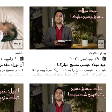
۴۹۴
۱۴
پیام محبت
باشما
۲۹ سِپتامبر ۲۰۲۱
۶ ژانوِیه ۲۰۲۱
عید میلاد عیسی مسیح مبارک!
آن نوزاد مقدس
عید میلاد عیسی مسیح را به شما تبریک می‌‌گوییم و دعا
عیسی مسیح در یک 
می‌‌کنیم که آرامشی را که فقط شاهزاده صلح و سلامتی،
نزدیکی شهر اورشل
عیسی، می‌‌تواند فراهم کند، در زندگی خود تجربه کنید!
جای مهم برای یهود
همین شهر بود که ه
پادشاه بنی اسرائ
سلطنتش تا ابد پای
مسیحا را می‌‌فرس
است که برای نجات