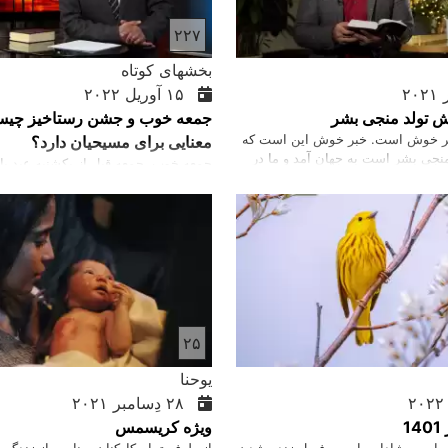
۲۲۷
بخشهای کوتاه
۱۵ آوریل ۲۰۲۲
ش تولد منجی بشر
جمعه خوب و جشن رستاخیز چیس
بر خوش است. خبر خوش این است که
معنایی برای مسیحیان دارد؟
جی بشر است به جهان آمد و ما در
جمعه خوب، جمعه قبل از یکشنبه عید پ
فیض، و شخصیت خدا را دیدیم.
که مسیحیان مرگ عیسی مسیح را گرامی 
روزی است که عیسی بر روی صلیب برای
درگذشت. تا هرکس به او ایمان آورد خج
پاک، پیروزی عیسی مسیح بر مرگ را جش
رستاخیز او به معنای زندگی جاودانی اس
کسانی که به او ایمان دارند اعطا خواهن
۲۵
یوحنا
۲۸ دِسامبر ۲۰۲۱
1
ویژه کریسمس
یبایی و شادابی است. فصل زنده شدن
از طرف تمام کارکنان برنامه راز زندگی 