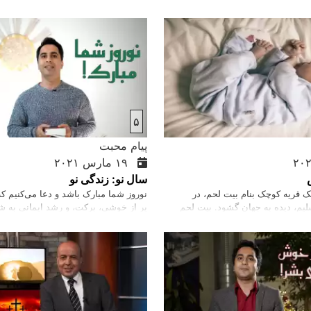
۵
پیام محبت
۱۹ مارس ۲۰۲۱
سال نو: زندگی نو
قریه کوچک بنام بیت ‌لحم‌، در
نوروز شما مبارک باشد و دعا می‌‌‌کنیم 
یم‌، دیده به جهان گشود. بیت ‌لحم
پر از خوشی، برکت، و رشد ایمانی به شم
یان بود و آنرا مقدس می‌‌پنداشتند. در
کلام خدا می‌‌خوانیم که اگر هر کسی که
زار‌ها سال قبل داود نبی از جانب خدا
او خلقت تازه است. اگر در مسیح هستید
یل شد. خدا وعده داده بود که
جدید هستید. دعا می‌‌کنیم که مردم افغا
دار خواهد ماند و از نسل همین پادشاه
تبدیلی که خداوند در زندگی شما ایجاد 
تد. عیسی مسیح تحفه ای خدای متعال
بگیرند.
 بشر به این دنیا فرستاد.…