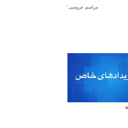
مراسم عروسی
۲
ص