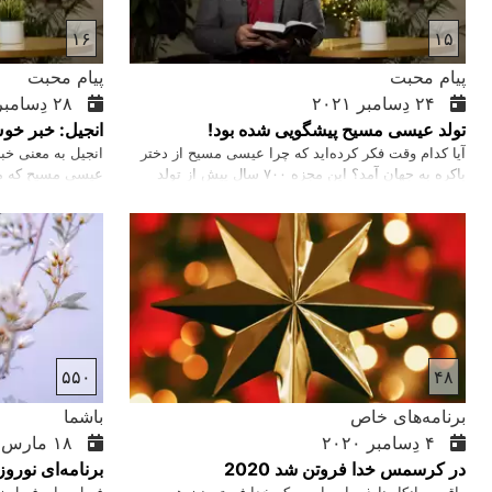
۱۶
۱۵
پیام محبت
پیام محبت
۲۴ دِسامبر ۲۰۲۱
۲۸ دِسامبر ۲۰۲۱
تولد عیسی مسیح پیشگویی شده بود!
انجیل: خبر خو
آیا کدام وقت فکر کرده‌اید که چرا عیسی مسیح از دختر
انجیل به معنی خ
باکره به جهان آمد؟ این مجزه ۷۰۰ سال پیش از تولد
عیسی مسیح که من
عیسی مسیح پیشگویی شده بود که منجی بشر از دختر
زندگی او محبت، 
باکره به جهان می‌‌‌‌آید! عید میلاد عیسی مسیح را برای
شما تبریک می‌‌‌‌گویم! خداوند شما را با آرامش و صلح این
ایام مقدس برکت بدهد.
۵۵۰
۴۸
برنامه‌های خاص
باشما
۴ دِسامبر ۲۰۲۰
۱۸ مارس ۲۰۲۲
در کرسمس خدا فروتن شد 2020
برنامه‌ای نوروز 401
واقعیت انکار ناپذیر این است که خدا فروتن نیز هست و
فصل بهار، فصل ز