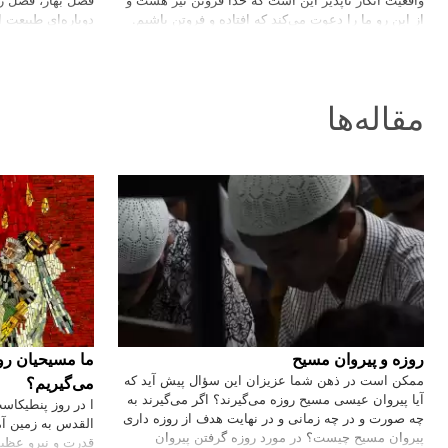
از این رو ما را دعوت می‌‌‌کند که افتاده و فروتن باشیم.
دوباره‌ای طبیعت ا
دو هزار سال پیش از این، در برابر چشمان گیج زده
رنگین پر و خوش خو
انسان، خدا فروتن شد و در عیسی مسیح افتادگی خود را
سرود خوانان به ص
به آدم‌های خودپسند آشکار کرد. به گفته‌ای دیگر در
می‌‌‌آیند و از فرط
کرسمس خدا فروتن شد. خدایی که شاه شاهان بود
است که دشت و دم
مقاله‌ها
لباس گدا بر تن کرد و در عیسی به میان مردم جهان آمد
خود هموار می‌‌‌کند
و محل زایش خود را محقرترین جای ممکن برگزید.…
می‌‌‌افرازند و به ز
زیبایی، دوستی و
روزه و پیروان مسیح
ما مسیحیان ر
ممکن است در ذهن شما عزیزان این سؤال پیش آید که
می‌گیریم؟
آیا پیروان عیسی مسیح روزه می‌گیرند؟ اگر می‌گیرند به
ا در روز پنطیکاس
چه صورت و در چه زمانی و در نهایت هدف از روزه‌ داری
القدس به زمین آم
پیروان مسیح چیست؟ در مورد روزه گرفتن پیروان
قدرت و نیرو عظیم