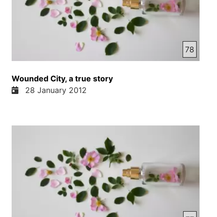
را که با خود داشت و آن را برای آن گرفته بود تا رنج این
سفر طولانی هوایی را در خواب بگذراند نیز فراموش
کرده بود گاه با آینک می‌خواند و گاه بدون آینک وقت
چشم هایش با آینک خسته می‌شود بی آینک می‌خواند و
78
وقت بی آینک خسته می‌شود با آینک می‌خواند کتاب
سنگین و زخیم بود وقت با دستانش آن را در برابر
چشمانش می‌گرفت دستانش خسته می‌شد وقت روی
Wounded City, a true story
زانوانش می‌نهاد چشمانش خوب نمی دید به همین ترتیب
28 January 2012
گاه کتاب را به نزدیک چشمانش می‌آورد و گاه چشمانش
را به نزدیک کتاب می‌آورد و در این صورت درد کمرش
بیشتر می‌شد مگر با همه ی تکلیف‌ها نمی توانست کتاب
را رحا کند ناگهان دریافت که می‌تواند از تخته گذاخوری
استفاده نماید تخته گذاخوری را در برابرش باز کرد و
کتاب را روی آن گذاشت راحت تر شد و به مطالعه
مصروف گردید وقت غذا آوردند او از صرف غذا منصرف
شد و به مطالعه ادامه داد در جرایان مطالعه در می‌آفد
که در برخی از صفحه‌ها در صفحه بندی کتاب اشتباهات
رخ داده است ولی این موضوع نمی توانست مطالعه و او
را مختل یا معتل نماید در این حالت نویسنده کتاب را