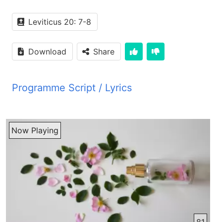
Leviticus 20: 7-8
Download
Share
Programme Script / Lyrics
Transcribed by AI
PYM JBZ شنمده‌های گرامی سلام‌های پرست صفا و
Now Playing
سمیمیت ما نصارتان باد امیدواریم که تمنیات نیک ما
همچون انوار پرت و افزا نوازشگره قلب‌های باسفای
شما که با اشتیاق تمام پیش رادیو هایتان چیشتین باشد
در حال که حضور هر یکی تانه با برنامه حاضر خیر مقدم
می‌گیم در ایچه برنامه ای نوبت از هر گلبرگ را با آلم از
شادی می‌گوشاییم تا باشد داشتهای ای برنامه ما پیام آور
سلح و آرامش ایسای مسیح بر شما عزیزان شنانده باشد
برنامه ای نوبت از هر گلبرگ را با ای مطالب آزین
81