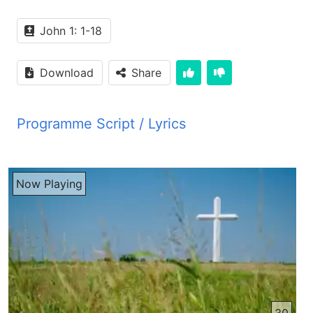
John 1: 1-18
Download
Share
Programme Script / Lyrics
Transcribed by AI
PYM JBZ شنانده های گرامی با عرض سلام های گرم
Now Playing
قیام و رستاخیز پرشکوه ایسای مسیره به شما دوستا و
راه روان راه راستی تبریک و تحنیت میگیم امیدواریم با
شنیدن ای برنامه خاص که به مناسبت اید قیام ایسای
مسیر از مردگان تقدیمتان میشه برکت خاص بیاوید
خوشحال استم که با پیشکش نمودن برنامه خاص قیام
در خدمت شما شنانده های عزیز و خداجو قرار داریم
پس شنانده های بیشبه ها شما را دعوت میکنیم به
شنیدن برنامه خاصه که به مناسبت این اید پرشکوه تحیه
30