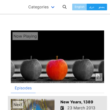
Categories
پښتو
دری
English
Now Playing
23
Episodes
New Years, 1389
Next
23 March 2013