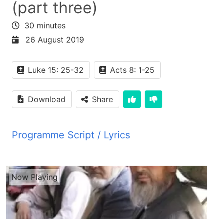
(part three)
30 minutes
26 August 2019
Luke 15: 25-32
Acts 8: 1-25
Download
Share
Programme Script / Lyrics
Transcribed by AI
PYM JBZ سلام دوست های مهربان خوش هستم که از
Now Playing
رادیو صدای زندگی باز در خدمت شما عزیزا قرار دارم
من هم به شما اطران خود را تقدیم می کنم از خدا من
می خواهم که شما خوش و سلامت باشین دوست های
مهربان اگر کسی بخواهد که در باری ایسای مسیح