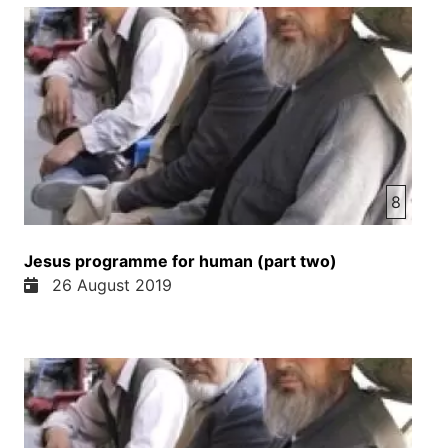
صحبتت را بسر برد او زمان با فواهش نکردم منزی تو
یک بار خواهش پدر گفتا تو ای فرزند دلبند همیشه با منی
در مهر پیوند هران چه آن من آن تو باشد مرا پیوند جان
جان تو باشد کنون باید همه شادی نماییم زغم کمتر به
خوشحالی فضاییم برادر گویا چون مرده بودی چه خوش
باشد که ورا زنده دیدی برای مدت گم بود از ما خدا را
شاقر و کنون گشته پیدا پسر در روح خود تاریک و مهجور
تنه و با پدر قلبش بس دور حسود و پرتوقع بود و
8
خودخواه لذا در زندگی میرفت بیراه نگر دیده از خود
مایوس و خسته بمانند برادر دل شکسته ندیده خشتن
محتاج و آجز پشایمانی ندانسته از ترگز اگر گردی تو روز
Jesus programme for human (part two)
از خدا دور نگردت مانه رفتند بازور به سربردن توانی دور
26 August 2019
از وی به نوع زندگانی میشود تی به پیش آیند یاران به
شماره تلف سازند هستو هرچی داری به تنهایی درندک
روزگاره شوی بدبخت نایت از تو کاره به خدایی اگر از
دیو بدخواه شوی بدار و برگردی تو از راه خدا بینی چنان
در انتظار هست بمانند پدر امیدوار هست دوان آیت در
آغو شد بگیرد به فرزندی تو را از نو پذیرد پدر که دو پسر
داشت یکش میراس خود گرفته از خانه رفت و دیگیش