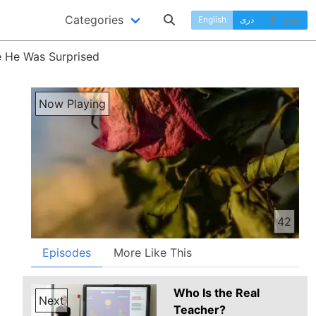
Categories
پښتو
دری
English
e He Was Surprised
Now Playing
42
Episodes
More Like This
Who Is the Real
Next
Teacher?