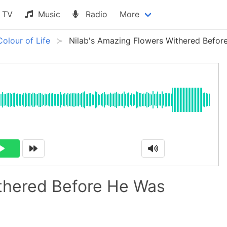
TV
Music
Radio
More
Colour of Life
Nilab's Amazing Flowers Withered Befor
thered Before He Was