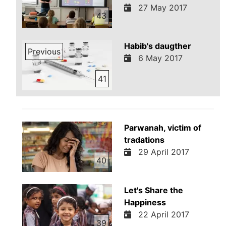
27 May 2017
43
Habib's daugther
Previous
6 May 2017
41
Parwanah, victim of
tradations
29 April 2017
40
Let's Share the
Happiness
22 April 2017
39