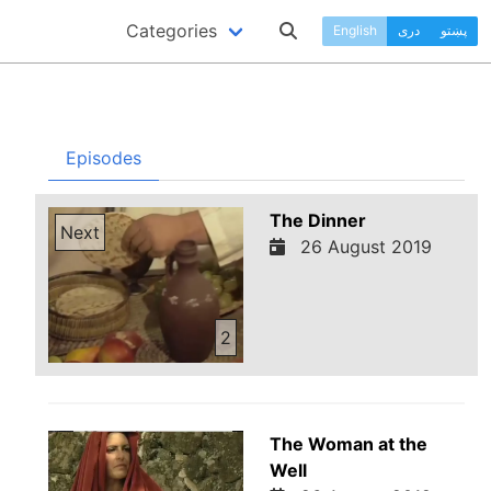
Categories
پښتو
دری
English
Episodes
The Dinner
Next
26 August 2019
2
The Woman at the
Well