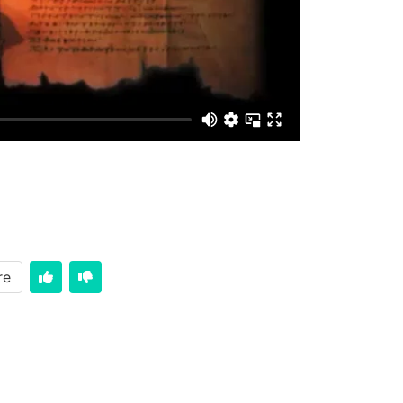
re
در فصل 11 انجل لقا می خوانیم که عیسا قصی را در ب