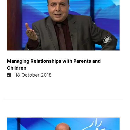
کنسلگری همراهی کرده اما اجازه ورود به او داده نشد.
همچن نامزادش گفته که تا نیمه شب مقابل در
کنسلگری عربستان در استانبول منتظر بود اما او بر
نگشت. خاشقجی که قبلان سردابیر روزنامه الوطن و یک
کانال تلویزیونی عربستان سعودی بود به انوان مشاور
خانواده سلطنتی عربستان کار کرد و سالها به انوان یک
فرد در خودی حساب میشد. عربستان سعودی اول اینکار
کردن و بعد از هفته روز اتراف کردن که جمال خاشقجی
روزنامنگار منتقدین کشور در کنسلگری عربستان در
Managing Relationships with Parents and
استانبول کشته شد. سازمان مدافعی حقوق بشر میگوید
Children
توزیعات عربستان تنها تلاش برای سرپوشگذاشتن یک
18 October 2018
سوی قصد است و خواهان تحقیق مستقل در این مورد
شدند. ما همه میفهم که در کشور بسته مانند عربستان
سعودی بسیار دور از حقیقت است که چیز در
کنسلگریش رخ بده و مقامات اولی ردبه از این کشور
خبر نباشند. این نامم کنست. اما چرا رهبرای عربستان
سعودی که خود را رهبرای اسلام هم میگیرند و همچنان
مهد مسلمانهای جهان هستند اونجا انکار کردند و دروغ
گفتند و بعد قبول کردند که این خبرنگار کشت شده