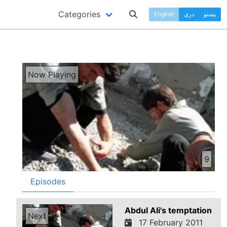
Categories
پښتو
دری
English
Now Playing
9
Episodes
Abdul Ali's temptation
Next
17 February 2011