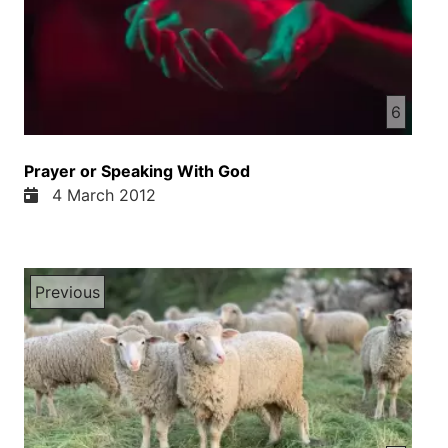
هال نتیجهش میبینیم که اردو بیادرها در مقابل یک دیگه
جنگ میکنند و دوا میکنند هر روز امروز یکی دیگه آه،
پروین، من احساس میکنم که ما به خاطر این فامیل یک
جای دوا کنیم تا که خدا به جای دشمنی و نفرت در این
6
خانواده محبت خود جانشین بسازه آمین، خیلی سمیر
جان اتو کن بیا که اردوی ما یک جای دوا کنیم برشان
بسیار خوب است دوا میکنیم ای خدای محبت عظیم ما
Prayer or Speaking With God
به خاطر جمال همسایی ما برای تو دوا میکنیم که محبت
4 March 2012
خود رو به اونا نشان بدی و تمام نفرت که شیطان
محفظ شده دل اونا کشت کنه پاک ساخته کاملا از بین
ببر و بیوزش سلح و سلامتی رو در قلبای اونا جای بدی
به نام ایسای مسیح آمین، آمین پروین، میفهمی که
Previous
دوست داشتن و بخشیدن دیگرها ای قدر کار آسان هم
نیست که ما فکر میکنیم ما باید ای را از کتاب مقدس
یاد بگیریم و تمرین هم کنیم که چی قسم دیگرها را
ببخشیدیم آهان، بله، حتمان چی میکنین آهان بده؟ کل
مردم را به تکلیف ساخته ای صدای نصار نیست پروین
جان؟ آهان، مگرم من ایش نمیفهمم که چرا ایتا غل