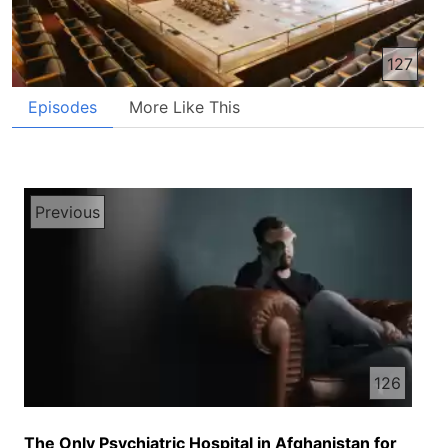
127
Episodes
More Like This
Previous
126
The Only Psychiatric Hospital in Afghanistan for