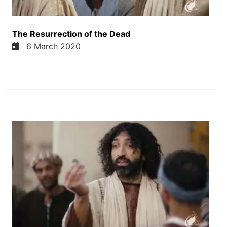
داشت سال نو با شعار هر افغان یک روز یک نحال آغاز
کردن و نصیر احمد درانی وزیر زراعت آبیاری و مالداری
در مراسم و همین مناسبت گفت که امسال نزدیک با دو
The Resurrection of the Dead
ملیون نحال سوی وزارت زراعت تحیه شده و ای گفت
6 March 2020
که واقعا این نحال شانی بخاطر سرسبزی بسیار مهم
خواد بود ما میخوایم توجه همه را به مضمور فصل اول
آیه ثوم جلب کنم که در مورد واقعا نحال شانی بسیار
مهم است که ما در امی سال نو بیشتر نحال بشانیم تا
واقعا ما میفهم که درخت ها از طرف روز آکسیجن میتند
و بخصوص هوای شهر کابل و هوای تهران و یکی در شهر
های دیگه ایران هم واقعا بسیار آلوده است و اگر مردم
ما چی افغان ها چی ایرانی ها بتانن به نحال شانی
امسال یک توجه به آب و هوای از شهر های ما کنند در
مضمور اول آیه سی ما میخانیم میگه که او مثل درخت
کاشته شده در کنار جویباری است که در هر موسم
میوئی خود را میدهد برک هایش هرگز پجمردن نمیشوند و
در همه کارهای خود معفق است آیه اول و دو اینجا
اشاره میکنه با کسی که با دیگران مشورت میکنه با
کسی که با خدا ایمان داره خوش آب حال کسی که با