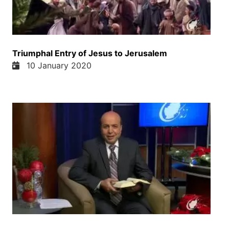
کنیم برکات خدا میگه در هر موسم باران به وقت میباره
خیرمنهای شما انقدر زیاد میشه که حتی فرصت جمع
کردن او را ندارین فصل به فصل شما محصولات دارین
انگور دارین و راستی وقتی که ما طبق اراده خدا زندگی
Triumphal Entry of Jesus to Jerusalem
میکنیم و حضور خدا در زندگی خانه شهر ما هست خدا
10 January 2020
ما را برکت میده انقدر برکت میده که ما حتی او برکت
را نمیتونیم جمع کنیم و در رای بعدی میگه من در آنجا
سلح را برقرار میسازم چقدر عالی و چقدر زیبا هست
که ما باید داشته باشیم اگر ما واقعا سلح واقعی را ما
میشیم
امنیت واقعی را میخواییم نیاز است که ما در عمل نشان
بدیم که ما از خدا اطاعت میکنیم و او را باور داریم و با
او اعتماد داریم بله تشکر آرش جان واقعا ما در اینجا در
نوت خود 25 ای فصل 26 است و شما تشکر از ای که
ای را اصلاح کردین و واقعا در اینجا میگه زیرا من خدای
شما هستم خدا به هر حال با ما است از ای چالش ها از
ای مشکلات ما خواد گذشتیم ولی مهم دهی است که در
امی وقت که ما امی مشکلات را داریم به خدا را جو