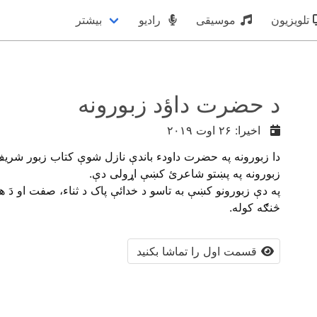
تلویزیون
موسیقی
رادیو
بیشتر
د حضرت داؤد زبورونه
اخیرا: ۲۶ اوت ۲۰۱۹
دا زبورونه په حضرت داودﺀ باندې نازل شوې کتاب زبور شريف 
زبورونه په پښتو شاعرئ کښې اړولى دې.
په دې زبورونو کښې به تاسو د خدائې پاک د ثناء، صفت او دَ ه
څنګه کوله.
قسمت اول را تماشا بکنید