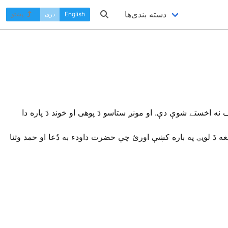
دسته بندی‌ها
English
دری
پښتو
نه اخستے شوې دې. او مونږ ستاسو دَ پوهى او خوند دَ پاره دا
غه دَ لويۍ په باره کښې اورئ چې حضرت داودﺀ به دُعا او حمد وثنا