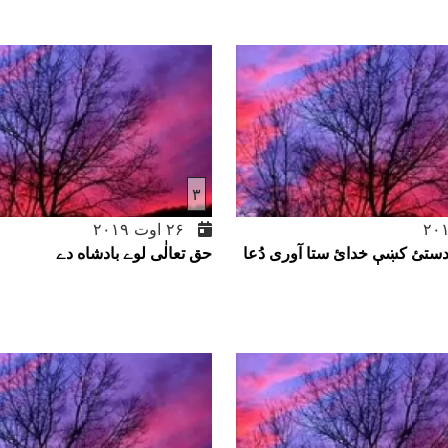
۳
۲۶ اوت ۲۰۱۹
دستئ کښې خدا‌‌‌ئ ستا آورى دُعا
حق تعالٰى لوے بادشاه دے