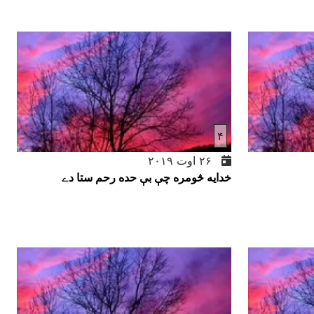
۴
۲۶ اوت ۲۰۱۹
خدايه څومره چې بې حده رحم ستا دے