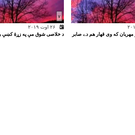
۷
۲۶ اوت ۲۰۱۹
مهربان که وى قهار هم دے صابر
د خلاصى شوق مې په زړۀ کښې را