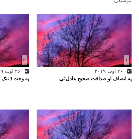
موسیقی
۲
۱
۲۶ اوت ۲۰۱۹
۲۶ اوت ۲۰۱۹
په انصاف او صداقت صحيح عادل ئې
په وخت دَ تنګ 