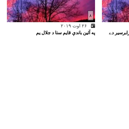
۸
۲۶ اوت ۲۰۱۹
برسير دے
په آئين باندې قايم ستا د جلال يم