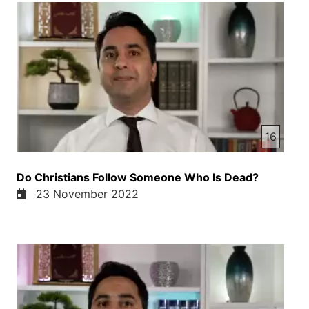
ایمسی ایسا ایمسی را پسر خدا میخانه فرشته خداون
جبراییل ایسا ایمسی را پسر خدا میخانه و در متا فصل 3
آیه 17 دیدیم که آسمان باز میشه و خود خداون میگه که
ایسا ایمسی اینست پسر عزیز من که از او خوش هستم
پس من از سوال خودت فرار نمیکدم فقط می‌خوستم
که بفهمم خودت آیا این سوال تقلیدی پرسان کدید یا ای
که اول متعلاه کدید کلام خدا را از امکان من بارها
پرسان کردم آیا انجیل شریف را خواندید؟ چون اگر
16
می‌خواندید انجیل شریف مرقص فصل 1 آیه 1 اولین آیت
انجیل شریف برا ما و شما میگه ابتدای انجیل ایسا
ایمسی پسر خدا اولین آیه انجیل شریف پس من از سوال
Do Christians Follow Someone Who Is Dead?
خودت فرار نمیکدم امیدوارستم که جواب سوال خود را
23 November 2022
گرفته باشی در پناه خداوند باشی