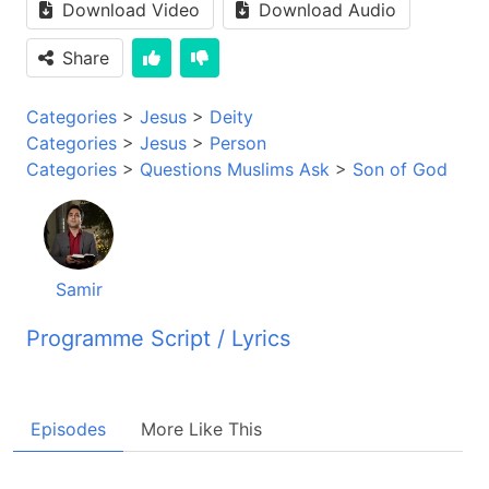
Download Video
Download Audio
Share
Categories
>
Jesus
>
Deity
Categories
>
Jesus
>
Person
Categories
>
Questions Muslims Ask
>
Son of God
Samir
Programme Script / Lyrics
Transcribed by AI
این دوست ما نوشته کده تو بچه فرار می‌کنی از جواب
Episodes
More Like This
دادن به سوال ما کجای کتاب انجیل آمده ایسا فرزند
خداست؟ آدرس دقیق با صفحه، چلنجم هست دوست
عزیز من سوال خودت فرار نمیکنم فقط من نمی