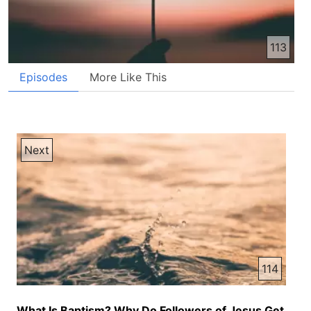
113
Episodes
More Like This
Next
114
What Is Baptism? Why Do Followers of Jesus Get