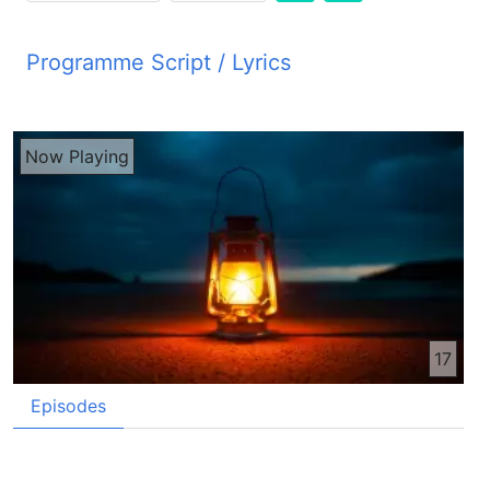
Programme Script / Lyrics
Transcribed by AI
PYM JBZ سلام دوستای مهربان به صحبت امروز خوش
Now Playing
آمدین مهم اعترامات سنمانه خدا به شما تقدیم می‌کنم
از خداون به هر یک شما سهت و سلامتی آرزو می‌کنم
دوستای عزیز این رواج است که مردم در سالگره،
عروسی ویا کدام موضوع خاص به یک دگه توفه میتن
شما هم حتما از کسی توفه گرفتین ویا شما به کسی
دیگه توفه داده باشین شما از توفه یاد کدیم سالهای پیش
یکی از دوستای نزدیکم وقتی که از خارج آمد برمه یک
قبصات توفه آورد باور کنین که وانوس هم در دستم
17
هست وقتی که من به طرف سات خود می‌بینم اکثرا
اون دوستم در یادم می‌اید بله، دادن توفه به عزیزا ویا
Episodes
گرفتن توفه از طرف اونا یک رواج بسیار خوب است ما
به این کار خود می‌تونیم محبت و اناقی خود را به یک
دیگه نشان بتیم به نظر ما قیمت توفه مهم نیست بلکه