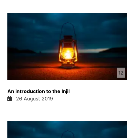
ای نجات‌ها حاصل کنند مثل کوشش او دوست مدنچی
پیره است که می‌خواهند یک چیز را در مقابل توفه او بده
در آل که ایچیز نمیتانه است برزش او برابری کنه
دوستهای مهربان نجاتی که ایسای مسیح با خون خود بر
ما میثر ساخته واقعا بسیار گرانبه هست به ای خاطر
لازم است که او را ستایش کنیم و برش سرود بخانیم
هاله یک سرود روحانی را می‌شناییم که مطلعیش هست
ایسا با ریختاندن خون خیش مرا داد نجات ایسا با
ریختاندن خون پاکش مرا داد نجات ایسا با ریختاندن خون
پاکش مرا داد نجات چیران خانم صبح بود و نامش مرا
12
داد نجات موسیقی وقت در گناهان غرق بودم آمد و اسما
یافتم حیات من از لطف و مهرش شد و مرا فداد این از
An introduction to the Injil
دلیل که من سرایم مرا داد نجات چیران خانم صبح بود و
26 August 2019
نامش مرا داد نجات موسیقی باره گناهان مرا برداشتا
جور و جفارا و دید تا که یامرزد گناهانم را فهلویش را
نیزدرد برسل خدافند محبوب کام را داد حیات چیران
خانم صبح بود و نامش مرا داد نجات موسیقی خدمت
کنم من خدافندم را مثل که حکمش بود بهر کلامش شبم