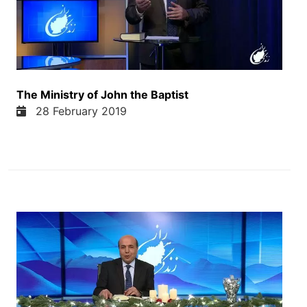
کمپیوتر فارغ میشواند مجبورند در رشته دیگر کار کنند و
اکثر اداره ها و شرکت ها تمایل دارند در بخش فناوری
معلوماتی مردان را استخدام کنند واقعا در حراتی مشکل
وجود دارد که وقت دختران از رشته کمپیوتر یا رشته نرم
افزار ها مبران زود کار پیدا نمی کنند بخاطر که اکثران
فکر میکنند شاید مرد های کار را بهتر کنند خوب کار های
The Ministry of John the Baptist
خوب هم در افغانستان به خاطر حقوق زن ها انجام شده
28 February 2019
و خوشبخطانه امروز ست ها هزار چند میلیون دختر
افغان به مکتب میرند و همچنان ما همه میفهمیم که
رئیس اردو کمیسیون های انتخاباتی افغانستان دو خانوم
است و حواه علم نورستانی به انوان رئیس کمیسیون
انتخابات و زهرا بیان شنواری به انوان رئیس کمیسیون
شکایت های انتخاباتی انتخاب شدند که واقعا یک مافقیت
است خب ما نمیگمید که اینا چی رقم استند ولیکن یک
مافقیت است در کشور های همسای افغانستان چون این
کار رخ نمیتد چی در کشور ایران یا پاکستان یا در
تاجکستان و ازبکستان که یک دو خانوم همزمان رئیس
کمیسیون های انتخاباتی شهائی بسار دور از حقیقت
است گرچه کشور پاکستان بین ازیر بوتو را بر چند وقت