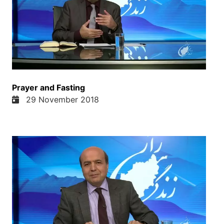
دختر خود یا علیه خوهرهای خود یا علیه مادر خود در
ایقت ما چی میکنیم؟ ما مریض هستیم و این باید در یک
جای استاده شده در یک جای باید تصمیم بگیریم خوب در
روز هشت مارچ همه بخاطر تبلیغات مختلف چیزها
حقوق مساوی را میگن اما ما فکر میکنیم در زندگی خود
خوب ما و خانمم هر دوی ما در مسائل مهم زندگی
خانوادگی حق مساوی داریم در مورد تصامیم که
Prayer and Fasting
میگیریم در مورد کارهایی که میکنیم خوب مسئولتهای
29 November 2018
ما فرق دارم ولی در مورد کارهایی که میکنیم در مورد
مساوی داریم و یک چیزه که ما در کردیم ازی که بیشتر
ما شعارهای بزرگ بدهیم در مورد یا تبلیغات کنیم بهتر
است که به چیزهای بسیار ساده بتانیم خانم خود را یا در
خانوادهی که استیم خوهر خود را مادر خود را اونا را
خوش بسازیم مثلا فرض میکنیم ما چند ماه قبل یک
تصمیم بگرفتم که ما وقت خانه از کار میرم و من
تصمیم بگرفتم که تقریبا هر شهر من زرف ها را بشویم
این چیز بسیار ساده است زرف ششتن شاید پانزده
دقیقه یا نیم ساعت یا نهایتش اگر بسیار میمان باشه یا