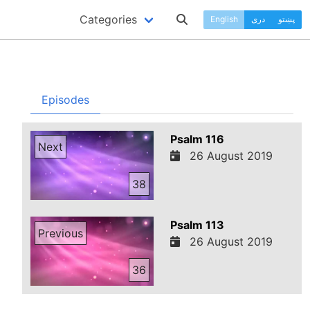
Categories
پښتو
دری
English
Episodes
Psalm 116
Next
26 August 2019
38
Psalm 113
Previous
26 August 2019
36